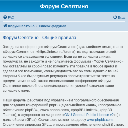
Форум Селятино
FAQ
Вход
Форум Селятино
Список форумов
Форум Селятино - Общие правила
Заходя на конференцию «Форум Селятино» (в дальнейшем «мы», «наш»,
«Форум Селятино», «https://infosel.ru/forum»), вы подтверждаете своё
согласие со следующими условиями. Если вы не согласны с ними,
пожалуйста, не заходите и не пользуйтесь форумами «Форум Селятино».
Мы оставляем за собой право изменять эти правила в любое время и
сделаем всё возможное, чтобы уведомить вас об этом, однако с вашей
стороны было бы разумным регулярно просматривать этот текст на
предмет изменений, так как использование конференции «Форум
Селятино» после обновления/исправления условий означает ваше
согласие с ними.
Наши форумы работают под управлением программного обеспечения
для создания конференций phpBB (в дальнейшем «они», «программное
обеспечение phpBB», «www.phpbb.com», «phpBB Limited», «phpBB
Teams»), выпущенного по лицензии «
GNU General Public License v2
» (в
дальнейшем «GPL»). Скачать его можно по адресу
www.phpbb.com
.
Ограничения лицензии GPL для программного обеспечения phpBB строго