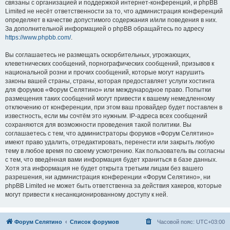
связаны с организацией и поддержкой интернет-конференций, и phpBB
Limited не несёт ответственности за то, что администрация конференций
определяет в качестве допустимого содержания и/или поведения в них.
За дополнительной информацией о phpBB обращайтесь по адресу
https://www.phpbb.com/
.
Вы соглашаетесь не размещать оскорбительных, угрожающих,
клеветнических сообщений, порнографических сообщений, призывов к
национальной розни и прочих сообщений, которые могут нарушить
законы вашей страны, страны, которая предоставляет услуги хостинга
для форумов «Форум Селятино» или международное право. Попытки
размещения таких сообщений могут привести к вашему немедленному
отключению от конференции, при этом ваш провайдер будет поставлен в
известность, если мы сочтём это нужным. IP-адреса всех сообщений
сохраняются для возможности проведения такой политики. Вы
соглашаетесь с тем, что администраторы форумов «Форум Селятино»
имеют право удалить, отредактировать, перенести или закрыть любую
тему в любое время по своему усмотрению. Как пользователь вы согласны
с тем, что введённая вами информация будет храниться в базе данных.
Хотя эта информация не будет открыта третьим лицам без вашего
разрешения, ни администрация конференции «Форум Селятино», ни
phpBB Limited не может быть ответственна за действия хакеров, которые
могут привести к несанкционированному доступу к ней.
Форум Селятино
Список форумов
Часовой пояс:
UTC+03:00