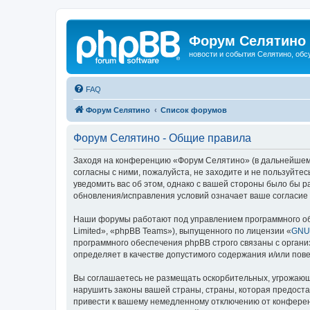
Форум Селятино
новости и события Селятино, об
FAQ
Форум Селятино
Список форумов
Форум Селятино - Общие правила
Заходя на конференцию «Форум Селятино» (в дальнейшем «м
согласны с ними, пожалуйста, не заходите и не пользуйт
уведомить вас об этом, однако с вашей стороны было бы 
обновления/исправления условий означает ваше согласие 
Наши форумы работают под управлением программного об
Limited», «phpBB Teams»), выпущенного по лицензии «
GNU 
программного обеспечения phpBB строго связаны с органи
определяет в качестве допустимого содержания и/или по
Вы соглашаетесь не размещать оскорбительных, угрожающ
нарушить законы вашей страны, страны, которая предост
привести к вашему немедленному отключению от конференц