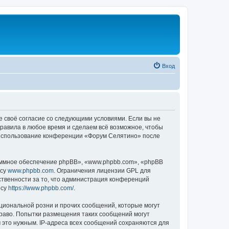
Вход
е своё согласие со следующими условиями. Если вы не
правила в любое время и сделаем всё возможное, чтобы
к использование конференции «Форум Селятино» после
ммное обеспечение phpBB», «www.phpbb.com», «phpBB
есу
www.phpbb.com
. Ограничения лицензии GPL для
ственности за то, что администрация конференций
есу
https://www.phpbb.com/
.
циональной розни и прочих сообщений, которые могут
раво. Попытки размещения таких сообщений могут
 это нужным. IP-адреса всех сообщений сохраняются для