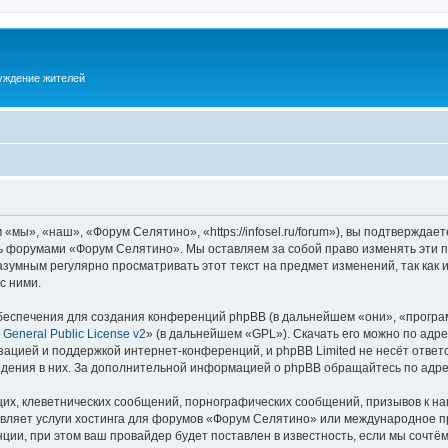
суждение жителей
ы», «наш», «Форум Селятино», «https://infosel.ru/forum»), вы подтверждает
есь форумами «Форум Селятино». Мы оставляем за собой право изменять эти 
разумным регулярно просматривать этот текст на предмет изменений, так ка
с ними.
еспечения для создания конференций phpBB (в дальнейшем «они», «програ
General Public License v2
» (в дальнейшем «GPL»). Скачать его можно по адр
зацией и поддержкой интернет-конференций, и phpBB Limited не несёт ответ
ведения в них. За дополнительной информацией о phpBB обращайтесь по адр
их, клеветнических сообщений, порнографических сообщений, призывов к на
авляет услуги хостинга для форумов «Форум Селятино» или международное п
ии, при этом ваш провайдер будет поставлен в известность, если мы сочтём