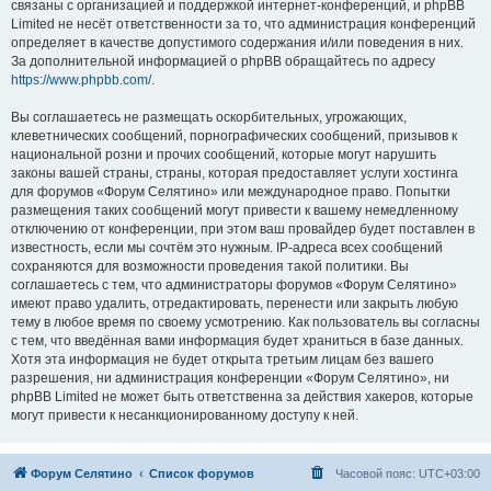
связаны с организацией и поддержкой интернет-конференций, и phpBB
Limited не несёт ответственности за то, что администрация конференций
определяет в качестве допустимого содержания и/или поведения в них.
За дополнительной информацией о phpBB обращайтесь по адресу
https://www.phpbb.com/
.
Вы соглашаетесь не размещать оскорбительных, угрожающих,
клеветнических сообщений, порнографических сообщений, призывов к
национальной розни и прочих сообщений, которые могут нарушить
законы вашей страны, страны, которая предоставляет услуги хостинга
для форумов «Форум Селятино» или международное право. Попытки
размещения таких сообщений могут привести к вашему немедленному
отключению от конференции, при этом ваш провайдер будет поставлен в
известность, если мы сочтём это нужным. IP-адреса всех сообщений
сохраняются для возможности проведения такой политики. Вы
соглашаетесь с тем, что администраторы форумов «Форум Селятино»
имеют право удалить, отредактировать, перенести или закрыть любую
тему в любое время по своему усмотрению. Как пользователь вы согласны
с тем, что введённая вами информация будет храниться в базе данных.
Хотя эта информация не будет открыта третьим лицам без вашего
разрешения, ни администрация конференции «Форум Селятино», ни
phpBB Limited не может быть ответственна за действия хакеров, которые
могут привести к несанкционированному доступу к ней.
Форум Селятино
Список форумов
Часовой пояс:
UTC+03:00