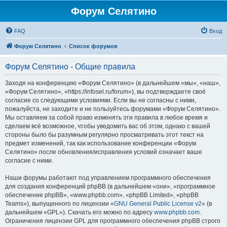
Форум Селятино
FAQ
Вход
Форум Селятино
Список форумов
Форум Селятино - Общие правила
Заходя на конференцию «Форум Селятино» (в дальнейшем «мы», «наш»,
«Форум Селятино», «https://infosel.ru/forum»), вы подтверждаете своё
согласие со следующими условиями. Если вы не согласны с ними,
пожалуйста, не заходите и не пользуйтесь форумами «Форум Селятино».
Мы оставляем за собой право изменять эти правила в любое время и
сделаем всё возможное, чтобы уведомить вас об этом, однако с вашей
стороны было бы разумным регулярно просматривать этот текст на
предмет изменений, так как использование конференции «Форум
Селятино» после обновления/исправления условий означает ваше
согласие с ними.
Наши форумы работают под управлением программного обеспечения
для создания конференций phpBB (в дальнейшем «они», «программное
обеспечение phpBB», «www.phpbb.com», «phpBB Limited», «phpBB
Teams»), выпущенного по лицензии «
GNU General Public License v2
» (в
дальнейшем «GPL»). Скачать его можно по адресу
www.phpbb.com
.
Ограничения лицензии GPL для программного обеспечения phpBB строго