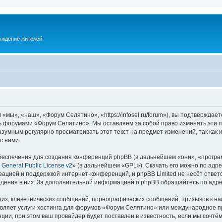
суждение жителей
ы», «наш», «Форум Селятино», «https://infosel.ru/forum»), вы подтверждает
есь форумами «Форум Селятино». Мы оставляем за собой право изменять эти 
разумным регулярно просматривать этот текст на предмет изменений, так ка
с ними.
еспечения для создания конференций phpBB (в дальнейшем «они», «програ
General Public License v2
» (в дальнейшем «GPL»). Скачать его можно по адр
зацией и поддержкой интернет-конференций, и phpBB Limited не несёт ответ
ведения в них. За дополнительной информацией о phpBB обращайтесь по адр
их, клеветнических сообщений, порнографических сообщений, призывов к на
авляет услуги хостинга для форумов «Форум Селятино» или международное п
ии, при этом ваш провайдер будет поставлен в известность, если мы сочтём