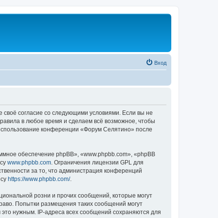
Вход
е своё согласие со следующими условиями. Если вы не
правила в любое время и сделаем всё возможное, чтобы
к использование конференции «Форум Селятино» после
ммное обеспечение phpBB», «www.phpbb.com», «phpBB
есу
www.phpbb.com
. Ограничения лицензии GPL для
ственности за то, что администрация конференций
есу
https://www.phpbb.com/
.
циональной розни и прочих сообщений, которые могут
раво. Попытки размещения таких сообщений могут
 это нужным. IP-адреса всех сообщений сохраняются для