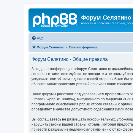
Форум Селятино
новости и события Селятино, об
FAQ
Форум Селятино
Список форумов
Форум Селятино - Общие правила
Заходя на конференцию «Форум Селятино» (в дальнейшем «м
согласны с ними, пожалуйста, не заходите и не пользуйт
уведомить вас об этом, однако с вашей стороны было бы 
обновления/исправления условий означает ваше согласие 
Наши форумы работают под управлением программного об
Limited», «phpBB Teams»), выпущенного по лицензии «
GNU 
программного обеспечения phpBB строго связаны с органи
определяет в качестве допустимого содержания и/или по
Вы соглашаетесь не размещать оскорбительных, угрожающ
нарушить законы вашей страны, страны, которая предост
привести к вашему немедленному отключению от конференц