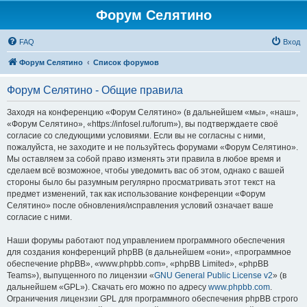
Форум Селятино
FAQ
Вход
Форум Селятино
Список форумов
Форум Селятино - Общие правила
Заходя на конференцию «Форум Селятино» (в дальнейшем «мы», «наш»,
«Форум Селятино», «https://infosel.ru/forum»), вы подтверждаете своё
согласие со следующими условиями. Если вы не согласны с ними,
пожалуйста, не заходите и не пользуйтесь форумами «Форум Селятино».
Мы оставляем за собой право изменять эти правила в любое время и
сделаем всё возможное, чтобы уведомить вас об этом, однако с вашей
стороны было бы разумным регулярно просматривать этот текст на
предмет изменений, так как использование конференции «Форум
Селятино» после обновления/исправления условий означает ваше
согласие с ними.
Наши форумы работают под управлением программного обеспечения
для создания конференций phpBB (в дальнейшем «они», «программное
обеспечение phpBB», «www.phpbb.com», «phpBB Limited», «phpBB
Teams»), выпущенного по лицензии «
GNU General Public License v2
» (в
дальнейшем «GPL»). Скачать его можно по адресу
www.phpbb.com
.
Ограничения лицензии GPL для программного обеспечения phpBB строго