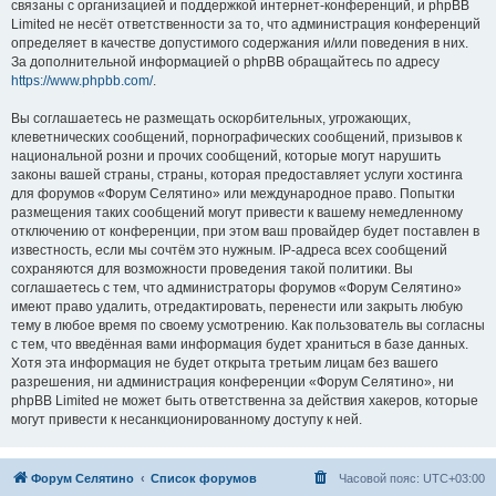
связаны с организацией и поддержкой интернет-конференций, и phpBB
Limited не несёт ответственности за то, что администрация конференций
определяет в качестве допустимого содержания и/или поведения в них.
За дополнительной информацией о phpBB обращайтесь по адресу
https://www.phpbb.com/
.
Вы соглашаетесь не размещать оскорбительных, угрожающих,
клеветнических сообщений, порнографических сообщений, призывов к
национальной розни и прочих сообщений, которые могут нарушить
законы вашей страны, страны, которая предоставляет услуги хостинга
для форумов «Форум Селятино» или международное право. Попытки
размещения таких сообщений могут привести к вашему немедленному
отключению от конференции, при этом ваш провайдер будет поставлен в
известность, если мы сочтём это нужным. IP-адреса всех сообщений
сохраняются для возможности проведения такой политики. Вы
соглашаетесь с тем, что администраторы форумов «Форум Селятино»
имеют право удалить, отредактировать, перенести или закрыть любую
тему в любое время по своему усмотрению. Как пользователь вы согласны
с тем, что введённая вами информация будет храниться в базе данных.
Хотя эта информация не будет открыта третьим лицам без вашего
разрешения, ни администрация конференции «Форум Селятино», ни
phpBB Limited не может быть ответственна за действия хакеров, которые
могут привести к несанкционированному доступу к ней.
Форум Селятино
Список форумов
Часовой пояс:
UTC+03:00