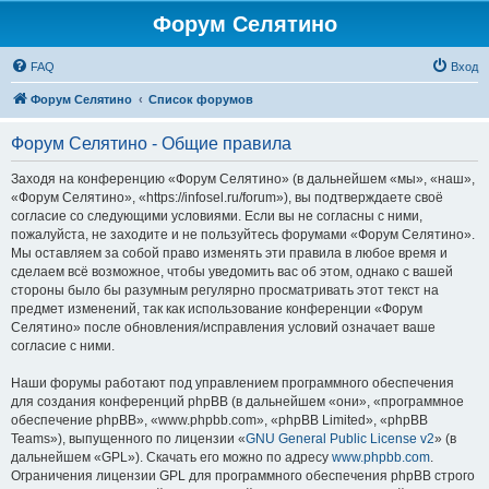
Форум Селятино
FAQ
Вход
Форум Селятино
Список форумов
Форум Селятино - Общие правила
Заходя на конференцию «Форум Селятино» (в дальнейшем «мы», «наш»,
«Форум Селятино», «https://infosel.ru/forum»), вы подтверждаете своё
согласие со следующими условиями. Если вы не согласны с ними,
пожалуйста, не заходите и не пользуйтесь форумами «Форум Селятино».
Мы оставляем за собой право изменять эти правила в любое время и
сделаем всё возможное, чтобы уведомить вас об этом, однако с вашей
стороны было бы разумным регулярно просматривать этот текст на
предмет изменений, так как использование конференции «Форум
Селятино» после обновления/исправления условий означает ваше
согласие с ними.
Наши форумы работают под управлением программного обеспечения
для создания конференций phpBB (в дальнейшем «они», «программное
обеспечение phpBB», «www.phpbb.com», «phpBB Limited», «phpBB
Teams»), выпущенного по лицензии «
GNU General Public License v2
» (в
дальнейшем «GPL»). Скачать его можно по адресу
www.phpbb.com
.
Ограничения лицензии GPL для программного обеспечения phpBB строго