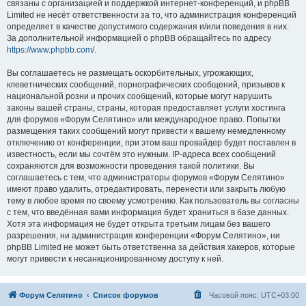
связаны с организацией и поддержкой интернет-конференций, и phpBB
Limited не несёт ответственности за то, что администрация конференций
определяет в качестве допустимого содержания и/или поведения в них.
За дополнительной информацией о phpBB обращайтесь по адресу
https://www.phpbb.com/
.
Вы соглашаетесь не размещать оскорбительных, угрожающих,
клеветнических сообщений, порнографических сообщений, призывов к
национальной розни и прочих сообщений, которые могут нарушить
законы вашей страны, страны, которая предоставляет услуги хостинга
для форумов «Форум Селятино» или международное право. Попытки
размещения таких сообщений могут привести к вашему немедленному
отключению от конференции, при этом ваш провайдер будет поставлен в
известность, если мы сочтём это нужным. IP-адреса всех сообщений
сохраняются для возможности проведения такой политики. Вы
соглашаетесь с тем, что администраторы форумов «Форум Селятино»
имеют право удалить, отредактировать, перенести или закрыть любую
тему в любое время по своему усмотрению. Как пользователь вы согласны
с тем, что введённая вами информация будет храниться в базе данных.
Хотя эта информация не будет открыта третьим лицам без вашего
разрешения, ни администрация конференции «Форум Селятино», ни
phpBB Limited не может быть ответственна за действия хакеров, которые
могут привести к несанкционированному доступу к ней.
Форум Селятино
Список форумов
Часовой пояс:
UTC+03:00