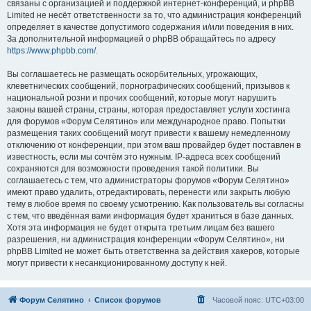
связаны с организацией и поддержкой интернет-конференций, и phpBB
Limited не несёт ответственности за то, что администрация конференций
определяет в качестве допустимого содержания и/или поведения в них.
За дополнительной информацией о phpBB обращайтесь по адресу
https://www.phpbb.com/
.
Вы соглашаетесь не размещать оскорбительных, угрожающих,
клеветнических сообщений, порнографических сообщений, призывов к
национальной розни и прочих сообщений, которые могут нарушить
законы вашей страны, страны, которая предоставляет услуги хостинга
для форумов «Форум Селятино» или международное право. Попытки
размещения таких сообщений могут привести к вашему немедленному
отключению от конференции, при этом ваш провайдер будет поставлен в
известность, если мы сочтём это нужным. IP-адреса всех сообщений
сохраняются для возможности проведения такой политики. Вы
соглашаетесь с тем, что администраторы форумов «Форум Селятино»
имеют право удалить, отредактировать, перенести или закрыть любую
тему в любое время по своему усмотрению. Как пользователь вы согласны
с тем, что введённая вами информация будет храниться в базе данных.
Хотя эта информация не будет открыта третьим лицам без вашего
разрешения, ни администрация конференции «Форум Селятино», ни
phpBB Limited не может быть ответственна за действия хакеров, которые
могут привести к несанкционированному доступу к ней.
Форум Селятино
Список форумов
Часовой пояс:
UTC+03:00