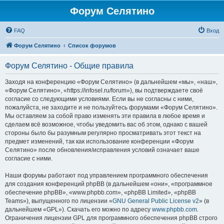
Форум Селятино
FAQ
Вход
Форум Селятино
Список форумов
Форум Селятино - Общие правила
Заходя на конференцию «Форум Селятино» (в дальнейшем «мы», «наш»,
«Форум Селятино», «https://infosel.ru/forum»), вы подтверждаете своё
согласие со следующими условиями. Если вы не согласны с ними,
пожалуйста, не заходите и не пользуйтесь форумами «Форум Селятино».
Мы оставляем за собой право изменять эти правила в любое время и
сделаем всё возможное, чтобы уведомить вас об этом, однако с вашей
стороны было бы разумным регулярно просматривать этот текст на
предмет изменений, так как использование конференции «Форум
Селятино» после обновления/исправления условий означает ваше
согласие с ними.
Наши форумы работают под управлением программного обеспечения
для создания конференций phpBB (в дальнейшем «они», «программное
обеспечение phpBB», «www.phpbb.com», «phpBB Limited», «phpBB
Teams»), выпущенного по лицензии «
GNU General Public License v2
» (в
дальнейшем «GPL»). Скачать его можно по адресу
www.phpbb.com
.
Ограничения лицензии GPL для программного обеспечения phpBB строго