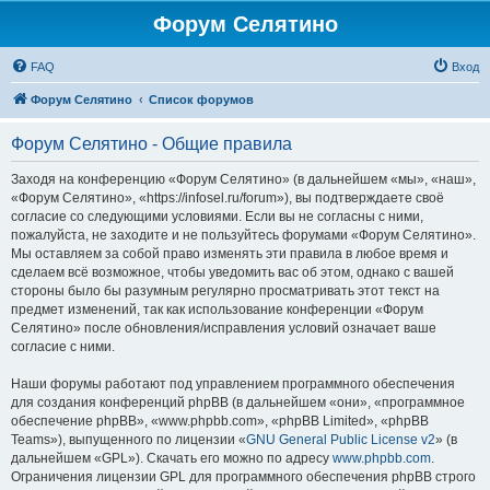
Форум Селятино
FAQ
Вход
Форум Селятино
Список форумов
Форум Селятино - Общие правила
Заходя на конференцию «Форум Селятино» (в дальнейшем «мы», «наш»,
«Форум Селятино», «https://infosel.ru/forum»), вы подтверждаете своё
согласие со следующими условиями. Если вы не согласны с ними,
пожалуйста, не заходите и не пользуйтесь форумами «Форум Селятино».
Мы оставляем за собой право изменять эти правила в любое время и
сделаем всё возможное, чтобы уведомить вас об этом, однако с вашей
стороны было бы разумным регулярно просматривать этот текст на
предмет изменений, так как использование конференции «Форум
Селятино» после обновления/исправления условий означает ваше
согласие с ними.
Наши форумы работают под управлением программного обеспечения
для создания конференций phpBB (в дальнейшем «они», «программное
обеспечение phpBB», «www.phpbb.com», «phpBB Limited», «phpBB
Teams»), выпущенного по лицензии «
GNU General Public License v2
» (в
дальнейшем «GPL»). Скачать его можно по адресу
www.phpbb.com
.
Ограничения лицензии GPL для программного обеспечения phpBB строго