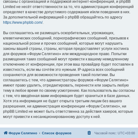
связаны с организацией и поддержкой интернет-конференций, и phpBB
Limited не несёт ответственности за то, что администрация конференций
определяет в качестве допустимого содержания и/или поведения в них.
За дополнительной информацией о phpBB обращайтесь по адресу
https://www.phpbb.com/
.
Вы соглашаетесь не размещать оскорбительных, угрожающих,
клеветнических сообщений, порнографических сообщений, призывов к
национальной розни и прочих сообщений, которые могут нарушить
законы вашей страны, страны, которая предоставляет услуги хостинга
для форумов «Форум Селятино» или международное право. Попытки
размещения таких сообщений могут привести к вашему немедленному
отключению от конференции, при этом ваш провайдер будет поставлен в
известность, если мы сочтём это нужным. IP-адреса всех сообщений
сохраняются для возможности проведения такой политики. Вы
соглашаетесь с тем, что администраторы форумов «Форум Селятино»
имеют право удалить, отредактировать, перенести или закрыть любую
тему в любое время по своему усмотрению. Как пользователь вы согласны
с тем, что введённая вами информация будет храниться в базе данных.
Хотя эта информация не будет открыта третьим лицам без вашего
разрешения, ни администрация конференции «Форум Селятино», ни
phpBB Limited не может быть ответственна за действия хакеров, которые
могут привести к несанкционированному доступу к ней.
Форум Селятино
Список форумов
Часовой пояс:
UTC+03:00