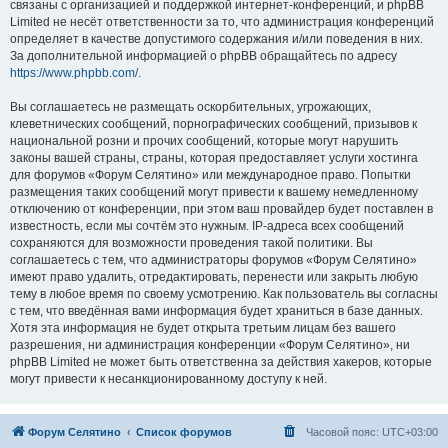
связаны с организацией и поддержкой интернет-конференций, и phpBB
Limited не несёт ответственности за то, что администрация конференций
определяет в качестве допустимого содержания и/или поведения в них.
За дополнительной информацией о phpBB обращайтесь по адресу
https://www.phpbb.com/
.
Вы соглашаетесь не размещать оскорбительных, угрожающих,
клеветнических сообщений, порнографических сообщений, призывов к
национальной розни и прочих сообщений, которые могут нарушить
законы вашей страны, страны, которая предоставляет услуги хостинга
для форумов «Форум Селятино» или международное право. Попытки
размещения таких сообщений могут привести к вашему немедленному
отключению от конференции, при этом ваш провайдер будет поставлен в
известность, если мы сочтём это нужным. IP-адреса всех сообщений
сохраняются для возможности проведения такой политики. Вы
соглашаетесь с тем, что администраторы форумов «Форум Селятино»
имеют право удалить, отредактировать, перенести или закрыть любую
тему в любое время по своему усмотрению. Как пользователь вы согласны
с тем, что введённая вами информация будет храниться в базе данных.
Хотя эта информация не будет открыта третьим лицам без вашего
разрешения, ни администрация конференции «Форум Селятино», ни
phpBB Limited не может быть ответственна за действия хакеров, которые
могут привести к несанкционированному доступу к ней.
Форум Селятино
Список форумов
Часовой пояс:
UTC+03:00