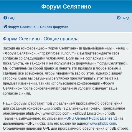
Форум Селятино
FAQ
Вход
Форум Селятино
Список форумов
Форум Селятино - Общие правила
Заходя на конференцию «Форум Селятино» (в дальнейшем «мы», «наш»,
«Форум Селятино», «https://infosel.ru/forum»), вы подтверждаете своё
согласие со следующими условиями. Если вы не согласны с ними,
пожалуйста, не заходите и не пользуйтесь форумами «Форум Селятино».
Мы оставляем за собой право изменять эти правила в любое время и
сделаем всё возможное, чтобы уведомить вас об этом, однако с вашей
стороны было бы разумным регулярно просматривать этот текст на
предмет изменений, так как использование конференции «Форум
Селятино» после обновления/исправления условий означает ваше
согласие с ними.
Наши форумы работают под управлением программного обеспечения
для создания конференций phpBB (в дальнейшем «они», «программное
обеспечение phpBB», «www.phpbb.com», «phpBB Limited», «phpBB
Teams»), выпущенного по лицензии «
GNU General Public License v2
» (в
дальнейшем «GPL»). Скачать его можно по адресу
www.phpbb.com
.
Ограничения лицензии GPL для программного обеспечения phpBB строго