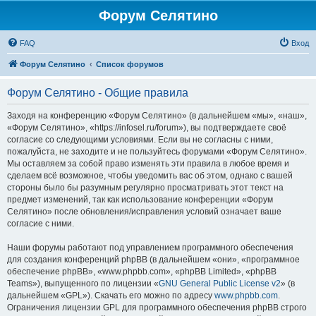
Форум Селятино
FAQ
Вход
Форум Селятино
Список форумов
Форум Селятино - Общие правила
Заходя на конференцию «Форум Селятино» (в дальнейшем «мы», «наш»,
«Форум Селятино», «https://infosel.ru/forum»), вы подтверждаете своё
согласие со следующими условиями. Если вы не согласны с ними,
пожалуйста, не заходите и не пользуйтесь форумами «Форум Селятино».
Мы оставляем за собой право изменять эти правила в любое время и
сделаем всё возможное, чтобы уведомить вас об этом, однако с вашей
стороны было бы разумным регулярно просматривать этот текст на
предмет изменений, так как использование конференции «Форум
Селятино» после обновления/исправления условий означает ваше
согласие с ними.
Наши форумы работают под управлением программного обеспечения
для создания конференций phpBB (в дальнейшем «они», «программное
обеспечение phpBB», «www.phpbb.com», «phpBB Limited», «phpBB
Teams»), выпущенного по лицензии «
GNU General Public License v2
» (в
дальнейшем «GPL»). Скачать его можно по адресу
www.phpbb.com
.
Ограничения лицензии GPL для программного обеспечения phpBB строго