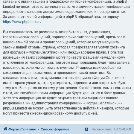
связаны с организацией и поддержкой интернет-конференций, и phpBB
Limited не несёт ответственности за то, что администрация конференций
определяет в качестве допустимого содержания и/или поведения в них.
За дополнительной информацией о phpBB обращайтесь по адресу
https://www.phpbb.com/
.
Вы соглашаетесь не размещать оскорбительных, угрожающих,
клеветнических сообщений, порнографических сообщений, призывов к
национальной розни и прочих сообщений, которые могут нарушить
законы вашей страны, страны, которая предоставляет услуги хостинга
для форумов «Форум Селятино» или международное право. Попытки
размещения таких сообщений могут привести к вашему немедленному
отключению от конференции, при этом ваш провайдер будет поставлен в
известность, если мы сочтём это нужным. IP-адреса всех сообщений
сохраняются для возможности проведения такой политики. Вы
соглашаетесь с тем, что администраторы форумов «Форум Селятино»
имеют право удалить, отредактировать, перенести или закрыть любую
тему в любое время по своему усмотрению. Как пользователь вы согласны
с тем, что введённая вами информация будет храниться в базе данных.
Хотя эта информация не будет открыта третьим лицам без вашего
разрешения, ни администрация конференции «Форум Селятино», ни
phpBB Limited не может быть ответственна за действия хакеров, которые
могут привести к несанкционированному доступу к ней.
Форум Селятино
Список форумов
Часовой пояс:
UTC+03:00