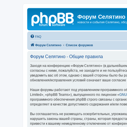
Форум Селятино
новости и события Селятино, об
FAQ
Форум Селятино
Список форумов
Форум Селятино - Общие правила
Заходя на конференцию «Форум Селятино» (в дальнейшем «м
согласны с ними, пожалуйста, не заходите и не пользуйт
уведомить вас об этом, однако с вашей стороны было бы 
обновления/исправления условий означает ваше согласие 
Наши форумы работают под управлением программного об
Limited», «phpBB Teams»), выпущенного по лицензии «
GNU 
программного обеспечения phpBB строго связаны с органи
определяет в качестве допустимого содержания и/или по
Вы соглашаетесь не размещать оскорбительных, угрожающ
нарушить законы вашей страны, страны, которая предост
привести к вашему немедленному отключению от конференц