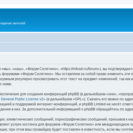
суждение жителей
ы», «наш», «Форум Селятино», «https://infosel.ru/forum»), вы подтверждает
есь форумами «Форум Селятино». Мы оставляем за собой право изменять эти 
разумным регулярно просматривать этот текст на предмет изменений, так ка
с ними.
еспечения для создания конференций phpBB (в дальнейшем «они», «програ
General Public License v2
» (в дальнейшем «GPL»). Скачать его можно по адр
зацией и поддержкой интернет-конференций, и phpBB Limited не несёт ответ
ведения в них. За дополнительной информацией о phpBB обращайтесь по адр
их, клеветнических сообщений, порнографических сообщений, призывов к на
авляет услуги хостинга для форумов «Форум Селятино» или международное п
ии, при этом ваш провайдер будет поставлен в известность, если мы сочтём