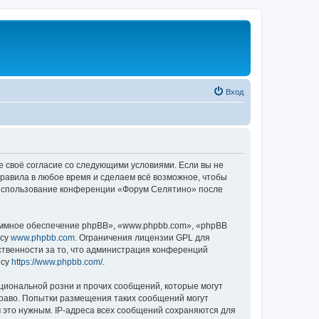
Вход
е своё согласие со следующими условиями. Если вы не
правила в любое время и сделаем всё возможное, чтобы
к использование конференции «Форум Селятино» после
ммное обеспечение phpBB», «www.phpbb.com», «phpBB
есу
www.phpbb.com
. Ограничения лицензии GPL для
ственности за то, что администрация конференций
есу
https://www.phpbb.com/
.
циональной розни и прочих сообщений, которые могут
раво. Попытки размещения таких сообщений могут
 это нужным. IP-адреса всех сообщений сохраняются для