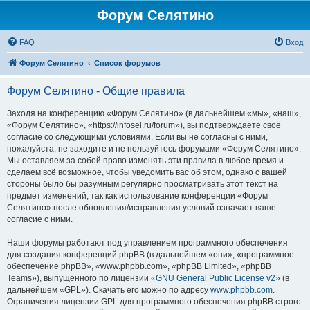
Форум Селятино
FAQ
Вход
Форум Селятино
Список форумов
Форум Селятино - Общие правила
Заходя на конференцию «Форум Селятино» (в дальнейшем «мы», «наш»,
«Форум Селятино», «https://infosel.ru/forum»), вы подтверждаете своё
согласие со следующими условиями. Если вы не согласны с ними,
пожалуйста, не заходите и не пользуйтесь форумами «Форум Селятино».
Мы оставляем за собой право изменять эти правила в любое время и
сделаем всё возможное, чтобы уведомить вас об этом, однако с вашей
стороны было бы разумным регулярно просматривать этот текст на
предмет изменений, так как использование конференции «Форум
Селятино» после обновления/исправления условий означает ваше
согласие с ними.
Наши форумы работают под управлением программного обеспечения
для создания конференций phpBB (в дальнейшем «они», «программное
обеспечение phpBB», «www.phpbb.com», «phpBB Limited», «phpBB
Teams»), выпущенного по лицензии «
GNU General Public License v2
» (в
дальнейшем «GPL»). Скачать его можно по адресу
www.phpbb.com
.
Ограничения лицензии GPL для программного обеспечения phpBB строго