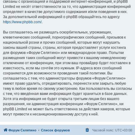
связаны с организацией и поддержкой интернет-конференций, и phpBB
Limited не несёт ответственности за то, что администрация конференций
определяет в качестве допустимого содержания и/или поведения в них.
За дополнительной информацией о phpBB обращайтесь по адресу
https://www.phpbb.com/
.
Вы соглашаетесь не размещать оскорбительных, угрожающих,
клеветнических сообщений, порнографических сообщений, призывов к
национальной розни и прочих сообщений, которые могут нарушить
законы вашей страны, страны, которая предоставляет услуги хостинга
для форумов «Форум Селятино» или международное право. Попытки
размещения таких сообщений могут привести к вашему немедленному
отключению от конференции, при этом ваш провайдер будет поставлен в
известность, если мы сочтём это нужным. IP-адреса всех сообщений
сохраняются для возможности проведения такой политики. Вы
соглашаетесь с тем, что администраторы форумов «Форум Селятино»
имеют право удалить, отредактировать, перенести или закрыть любую
тему в любое время по своему усмотрению. Как пользователь вы согласны
с тем, что введённая вами информация будет храниться в базе данных.
Хотя эта информация не будет открыта третьим лицам без вашего
разрешения, ни администрация конференции «Форум Селятино», ни
phpBB Limited не может быть ответственна за действия хакеров, которые
могут привести к несанкционированному доступу к ней.
Форум Селятино
Список форумов
Часовой пояс:
UTC+03:00