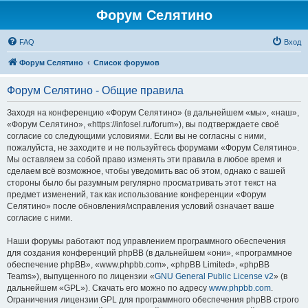
Форум Селятино
FAQ
Вход
Форум Селятино
Список форумов
Форум Селятино - Общие правила
Заходя на конференцию «Форум Селятино» (в дальнейшем «мы», «наш»,
«Форум Селятино», «https://infosel.ru/forum»), вы подтверждаете своё
согласие со следующими условиями. Если вы не согласны с ними,
пожалуйста, не заходите и не пользуйтесь форумами «Форум Селятино».
Мы оставляем за собой право изменять эти правила в любое время и
сделаем всё возможное, чтобы уведомить вас об этом, однако с вашей
стороны было бы разумным регулярно просматривать этот текст на
предмет изменений, так как использование конференции «Форум
Селятино» после обновления/исправления условий означает ваше
согласие с ними.
Наши форумы работают под управлением программного обеспечения
для создания конференций phpBB (в дальнейшем «они», «программное
обеспечение phpBB», «www.phpbb.com», «phpBB Limited», «phpBB
Teams»), выпущенного по лицензии «
GNU General Public License v2
» (в
дальнейшем «GPL»). Скачать его можно по адресу
www.phpbb.com
.
Ограничения лицензии GPL для программного обеспечения phpBB строго