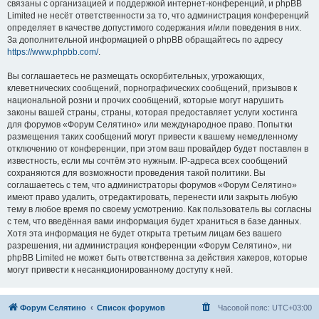
связаны с организацией и поддержкой интернет-конференций, и phpBB
Limited не несёт ответственности за то, что администрация конференций
определяет в качестве допустимого содержания и/или поведения в них.
За дополнительной информацией о phpBB обращайтесь по адресу
https://www.phpbb.com/
.
Вы соглашаетесь не размещать оскорбительных, угрожающих,
клеветнических сообщений, порнографических сообщений, призывов к
национальной розни и прочих сообщений, которые могут нарушить
законы вашей страны, страны, которая предоставляет услуги хостинга
для форумов «Форум Селятино» или международное право. Попытки
размещения таких сообщений могут привести к вашему немедленному
отключению от конференции, при этом ваш провайдер будет поставлен в
известность, если мы сочтём это нужным. IP-адреса всех сообщений
сохраняются для возможности проведения такой политики. Вы
соглашаетесь с тем, что администраторы форумов «Форум Селятино»
имеют право удалить, отредактировать, перенести или закрыть любую
тему в любое время по своему усмотрению. Как пользователь вы согласны
с тем, что введённая вами информация будет храниться в базе данных.
Хотя эта информация не будет открыта третьим лицам без вашего
разрешения, ни администрация конференции «Форум Селятино», ни
phpBB Limited не может быть ответственна за действия хакеров, которые
могут привести к несанкционированному доступу к ней.
Форум Селятино
Список форумов
Часовой пояс:
UTC+03:00