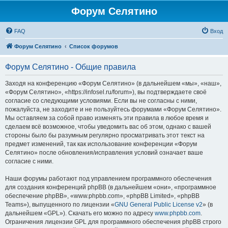
Форум Селятино
FAQ
Вход
Форум Селятино
Список форумов
Форум Селятино - Общие правила
Заходя на конференцию «Форум Селятино» (в дальнейшем «мы», «наш»,
«Форум Селятино», «https://infosel.ru/forum»), вы подтверждаете своё
согласие со следующими условиями. Если вы не согласны с ними,
пожалуйста, не заходите и не пользуйтесь форумами «Форум Селятино».
Мы оставляем за собой право изменять эти правила в любое время и
сделаем всё возможное, чтобы уведомить вас об этом, однако с вашей
стороны было бы разумным регулярно просматривать этот текст на
предмет изменений, так как использование конференции «Форум
Селятино» после обновления/исправления условий означает ваше
согласие с ними.
Наши форумы работают под управлением программного обеспечения
для создания конференций phpBB (в дальнейшем «они», «программное
обеспечение phpBB», «www.phpbb.com», «phpBB Limited», «phpBB
Teams»), выпущенного по лицензии «
GNU General Public License v2
» (в
дальнейшем «GPL»). Скачать его можно по адресу
www.phpbb.com
.
Ограничения лицензии GPL для программного обеспечения phpBB строго