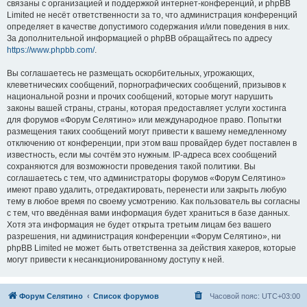
связаны с организацией и поддержкой интернет-конференций, и phpBB
Limited не несёт ответственности за то, что администрация конференций
определяет в качестве допустимого содержания и/или поведения в них.
За дополнительной информацией о phpBB обращайтесь по адресу
https://www.phpbb.com/
.
Вы соглашаетесь не размещать оскорбительных, угрожающих,
клеветнических сообщений, порнографических сообщений, призывов к
национальной розни и прочих сообщений, которые могут нарушить
законы вашей страны, страны, которая предоставляет услуги хостинга
для форумов «Форум Селятино» или международное право. Попытки
размещения таких сообщений могут привести к вашему немедленному
отключению от конференции, при этом ваш провайдер будет поставлен в
известность, если мы сочтём это нужным. IP-адреса всех сообщений
сохраняются для возможности проведения такой политики. Вы
соглашаетесь с тем, что администраторы форумов «Форум Селятино»
имеют право удалить, отредактировать, перенести или закрыть любую
тему в любое время по своему усмотрению. Как пользователь вы согласны
с тем, что введённая вами информация будет храниться в базе данных.
Хотя эта информация не будет открыта третьим лицам без вашего
разрешения, ни администрация конференции «Форум Селятино», ни
phpBB Limited не может быть ответственна за действия хакеров, которые
могут привести к несанкционированному доступу к ней.
Форум Селятино
Список форумов
Часовой пояс:
UTC+03:00