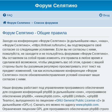
Форум Селятино
FAQ
Вход
Форум Селятино
Список форумов
Форум Селятино - Общие правила
Заходя на конференцию «Форум Селятино» (в дальнейшем «мы», «наш»,
«Форум Селятино», «https://infosel.ru/forum»), вы подтверждаете своё
согласие со следующими условиями. Если вы не согласны с ними,
пожалуйста, не заходите и не пользуйтесь форумами «Форум Селятино».
Мы оставляем за собой право изменять эти правила в любое время и
сделаем всё возможное, чтобы уведомить вас об этом, однако с вашей
стороны было бы разумным регулярно просматривать этот текст на
предмет изменений, так как использование конференции «Форум
Селятино» после обновления/исправления условий означает ваше
согласие с ними.
Наши форумы работают под управлением программного обеспечения
для создания конференций phpBB (в дальнейшем «они», «программное
обеспечение phpBB», «www.phpbb.com», «phpBB Limited», «phpBB
Teams»), выпущенного по лицензии «
GNU General Public License v2
» (в
дальнейшем «GPL»). Скачать его можно по адресу
www.phpbb.com
.
Ограничения лицензии GPL для программного обеспечения phpBB строго