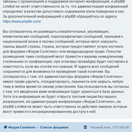
связаны с организацией и поддержкой интернет-конференций, и phpBB
Limited не несёт ответственности за то, что администрация конференций
определяет в качестве допустимого содержания и/или поведения в них.
За дополнительной информацией о phpBB обращайтесь по адресу
https://www.phpbb.com/
.
Вы соглашаетесь не размещать оскорбительных, угрожающих,
клеветнических сообщений, порнографических сообщений, призывов к
национальной розни и прочих сообщений, которые могут нарушить
законы вашей страны, страны, которая предоставляет услуги хостинга
для форумов «Форум Селятино» или международное право. Попытки
размещения таких сообщений могут привести к вашему немедленному
отключению от конференции, при этом ваш провайдер будет поставлен в
известность, если мы сочтём это нужным. IP-адреса всех сообщений
сохраняются для возможности проведения такой политики. Вы
соглашаетесь с тем, что администраторы форумов «Форум Селятино»
имеют право удалить, отредактировать, перенести или закрыть любую
тему в любое время по своему усмотрению. Как пользователь вы согласны
с тем, что введённая вами информация будет храниться в базе данных.
Хотя эта информация не будет открыта третьим лицам без вашего
разрешения, ни администрация конференции «Форум Селятино», ни
phpBB Limited не может быть ответственна за действия хакеров, которые
могут привести к несанкционированному доступу к ней.
Форум Селятино
Список форумов
Часовой пояс:
UTC+03:00