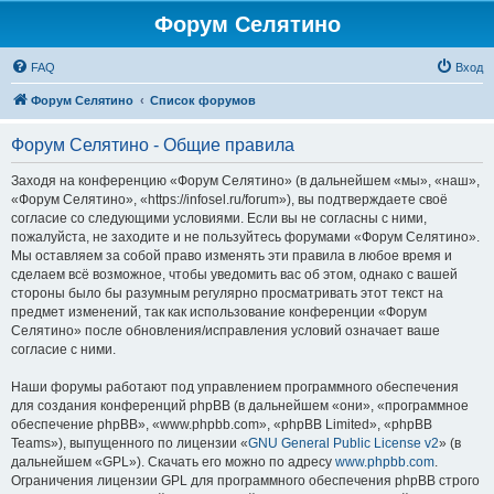
Форум Селятино
FAQ
Вход
Форум Селятино
Список форумов
Форум Селятино - Общие правила
Заходя на конференцию «Форум Селятино» (в дальнейшем «мы», «наш»,
«Форум Селятино», «https://infosel.ru/forum»), вы подтверждаете своё
согласие со следующими условиями. Если вы не согласны с ними,
пожалуйста, не заходите и не пользуйтесь форумами «Форум Селятино».
Мы оставляем за собой право изменять эти правила в любое время и
сделаем всё возможное, чтобы уведомить вас об этом, однако с вашей
стороны было бы разумным регулярно просматривать этот текст на
предмет изменений, так как использование конференции «Форум
Селятино» после обновления/исправления условий означает ваше
согласие с ними.
Наши форумы работают под управлением программного обеспечения
для создания конференций phpBB (в дальнейшем «они», «программное
обеспечение phpBB», «www.phpbb.com», «phpBB Limited», «phpBB
Teams»), выпущенного по лицензии «
GNU General Public License v2
» (в
дальнейшем «GPL»). Скачать его можно по адресу
www.phpbb.com
.
Ограничения лицензии GPL для программного обеспечения phpBB строго