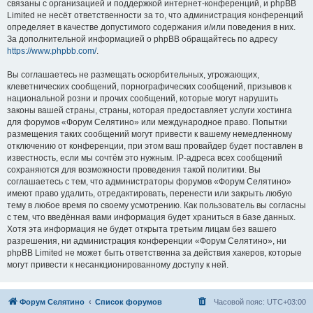
связаны с организацией и поддержкой интернет-конференций, и phpBB
Limited не несёт ответственности за то, что администрация конференций
определяет в качестве допустимого содержания и/или поведения в них.
За дополнительной информацией о phpBB обращайтесь по адресу
https://www.phpbb.com/
.
Вы соглашаетесь не размещать оскорбительных, угрожающих,
клеветнических сообщений, порнографических сообщений, призывов к
национальной розни и прочих сообщений, которые могут нарушить
законы вашей страны, страны, которая предоставляет услуги хостинга
для форумов «Форум Селятино» или международное право. Попытки
размещения таких сообщений могут привести к вашему немедленному
отключению от конференции, при этом ваш провайдер будет поставлен в
известность, если мы сочтём это нужным. IP-адреса всех сообщений
сохраняются для возможности проведения такой политики. Вы
соглашаетесь с тем, что администраторы форумов «Форум Селятино»
имеют право удалить, отредактировать, перенести или закрыть любую
тему в любое время по своему усмотрению. Как пользователь вы согласны
с тем, что введённая вами информация будет храниться в базе данных.
Хотя эта информация не будет открыта третьим лицам без вашего
разрешения, ни администрация конференции «Форум Селятино», ни
phpBB Limited не может быть ответственна за действия хакеров, которые
могут привести к несанкционированному доступу к ней.
Форум Селятино
Список форумов
Часовой пояс:
UTC+03:00