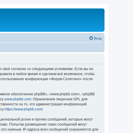
Вход
е своё согласие со следующими условиями. Если вы не
правила в любое время и сделаем всё возможное, чтобы
к использование конференции «Форум Селятино» после
ммное обеспечение phpBB», «www.phpbb.com», «phpBB
есу
www.phpbb.com
. Ограничения лицензии GPL для
ственности за то, что администрация конференций
есу
https://www.phpbb.com/
.
циональной розни и прочих сообщений, которые могут
раво. Попытки размещения таких сообщений могут
 это нужным. IP-адреса всех сообщений сохраняются для