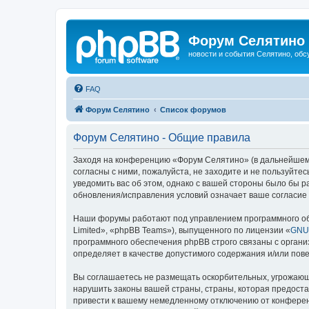
Форум Селятино
новости и события Селятино, об
FAQ
Форум Селятино
Список форумов
Форум Селятино - Общие правила
Заходя на конференцию «Форум Селятино» (в дальнейшем «м
согласны с ними, пожалуйста, не заходите и не пользуйт
уведомить вас об этом, однако с вашей стороны было бы 
обновления/исправления условий означает ваше согласие 
Наши форумы работают под управлением программного об
Limited», «phpBB Teams»), выпущенного по лицензии «
GNU 
программного обеспечения phpBB строго связаны с органи
определяет в качестве допустимого содержания и/или по
Вы соглашаетесь не размещать оскорбительных, угрожающ
нарушить законы вашей страны, страны, которая предост
привести к вашему немедленному отключению от конференц