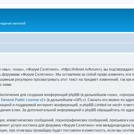
суждение жителей
ы», «наш», «Форум Селятино», «https://infosel.ru/forum»), вы подтверждает
есь форумами «Форум Селятино». Мы оставляем за собой право изменять эти 
разумным регулярно просматривать этот текст на предмет изменений, так ка
с ними.
еспечения для создания конференций phpBB (в дальнейшем «они», «програ
General Public License v2
» (в дальнейшем «GPL»). Скачать его можно по адр
зацией и поддержкой интернет-конференций, и phpBB Limited не несёт ответ
ведения в них. За дополнительной информацией о phpBB обращайтесь по адр
их, клеветнических сообщений, порнографических сообщений, призывов к на
авляет услуги хостинга для форумов «Форум Селятино» или международное п
ии, при этом ваш провайдер будет поставлен в известность, если мы сочтём