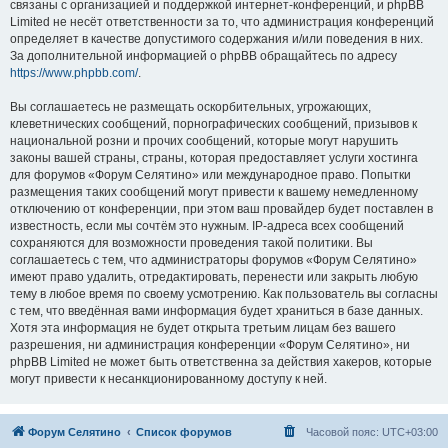
связаны с организацией и поддержкой интернет-конференций, и phpBB
Limited не несёт ответственности за то, что администрация конференций
определяет в качестве допустимого содержания и/или поведения в них.
За дополнительной информацией о phpBB обращайтесь по адресу
https://www.phpbb.com/
.
Вы соглашаетесь не размещать оскорбительных, угрожающих,
клеветнических сообщений, порнографических сообщений, призывов к
национальной розни и прочих сообщений, которые могут нарушить
законы вашей страны, страны, которая предоставляет услуги хостинга
для форумов «Форум Селятино» или международное право. Попытки
размещения таких сообщений могут привести к вашему немедленному
отключению от конференции, при этом ваш провайдер будет поставлен в
известность, если мы сочтём это нужным. IP-адреса всех сообщений
сохраняются для возможности проведения такой политики. Вы
соглашаетесь с тем, что администраторы форумов «Форум Селятино»
имеют право удалить, отредактировать, перенести или закрыть любую
тему в любое время по своему усмотрению. Как пользователь вы согласны
с тем, что введённая вами информация будет храниться в базе данных.
Хотя эта информация не будет открыта третьим лицам без вашего
разрешения, ни администрация конференции «Форум Селятино», ни
phpBB Limited не может быть ответственна за действия хакеров, которые
могут привести к несанкционированному доступу к ней.
Форум Селятино
Список форумов
Часовой пояс:
UTC+03:00