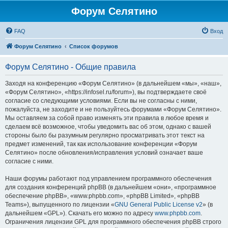
Форум Селятино
FAQ
Вход
Форум Селятино
Список форумов
Форум Селятино - Общие правила
Заходя на конференцию «Форум Селятино» (в дальнейшем «мы», «наш»,
«Форум Селятино», «https://infosel.ru/forum»), вы подтверждаете своё
согласие со следующими условиями. Если вы не согласны с ними,
пожалуйста, не заходите и не пользуйтесь форумами «Форум Селятино».
Мы оставляем за собой право изменять эти правила в любое время и
сделаем всё возможное, чтобы уведомить вас об этом, однако с вашей
стороны было бы разумным регулярно просматривать этот текст на
предмет изменений, так как использование конференции «Форум
Селятино» после обновления/исправления условий означает ваше
согласие с ними.
Наши форумы работают под управлением программного обеспечения
для создания конференций phpBB (в дальнейшем «они», «программное
обеспечение phpBB», «www.phpbb.com», «phpBB Limited», «phpBB
Teams»), выпущенного по лицензии «
GNU General Public License v2
» (в
дальнейшем «GPL»). Скачать его можно по адресу
www.phpbb.com
.
Ограничения лицензии GPL для программного обеспечения phpBB строго