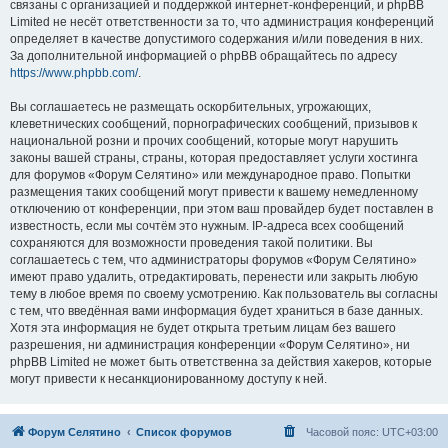
связаны с организацией и поддержкой интернет-конференций, и phpBB
Limited не несёт ответственности за то, что администрация конференций
определяет в качестве допустимого содержания и/или поведения в них.
За дополнительной информацией о phpBB обращайтесь по адресу
https://www.phpbb.com/
.
Вы соглашаетесь не размещать оскорбительных, угрожающих,
клеветнических сообщений, порнографических сообщений, призывов к
национальной розни и прочих сообщений, которые могут нарушить
законы вашей страны, страны, которая предоставляет услуги хостинга
для форумов «Форум Селятино» или международное право. Попытки
размещения таких сообщений могут привести к вашему немедленному
отключению от конференции, при этом ваш провайдер будет поставлен в
известность, если мы сочтём это нужным. IP-адреса всех сообщений
сохраняются для возможности проведения такой политики. Вы
соглашаетесь с тем, что администраторы форумов «Форум Селятино»
имеют право удалить, отредактировать, перенести или закрыть любую
тему в любое время по своему усмотрению. Как пользователь вы согласны
с тем, что введённая вами информация будет храниться в базе данных.
Хотя эта информация не будет открыта третьим лицам без вашего
разрешения, ни администрация конференции «Форум Селятино», ни
phpBB Limited не может быть ответственна за действия хакеров, которые
могут привести к несанкционированному доступу к ней.
Форум Селятино
Список форумов
Часовой пояс:
UTC+03:00