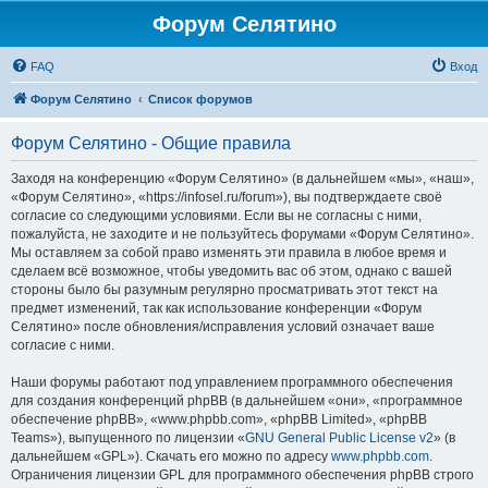
Форум Селятино
FAQ
Вход
Форум Селятино
Список форумов
Форум Селятино - Общие правила
Заходя на конференцию «Форум Селятино» (в дальнейшем «мы», «наш»,
«Форум Селятино», «https://infosel.ru/forum»), вы подтверждаете своё
согласие со следующими условиями. Если вы не согласны с ними,
пожалуйста, не заходите и не пользуйтесь форумами «Форум Селятино».
Мы оставляем за собой право изменять эти правила в любое время и
сделаем всё возможное, чтобы уведомить вас об этом, однако с вашей
стороны было бы разумным регулярно просматривать этот текст на
предмет изменений, так как использование конференции «Форум
Селятино» после обновления/исправления условий означает ваше
согласие с ними.
Наши форумы работают под управлением программного обеспечения
для создания конференций phpBB (в дальнейшем «они», «программное
обеспечение phpBB», «www.phpbb.com», «phpBB Limited», «phpBB
Teams»), выпущенного по лицензии «
GNU General Public License v2
» (в
дальнейшем «GPL»). Скачать его можно по адресу
www.phpbb.com
.
Ограничения лицензии GPL для программного обеспечения phpBB строго