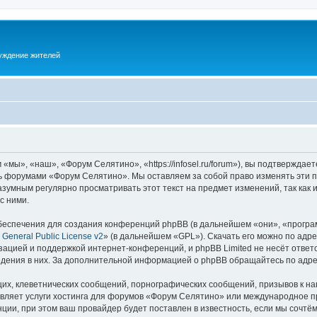
суждение жителей
ы», «наш», «Форум Селятино», «https://infosel.ru/forum»), вы подтверждает
есь форумами «Форум Селятино». Мы оставляем за собой право изменять эти 
разумным регулярно просматривать этот текст на предмет изменений, так ка
с ними.
еспечения для создания конференций phpBB (в дальнейшем «они», «програ
General Public License v2
» (в дальнейшем «GPL»). Скачать его можно по адр
зацией и поддержкой интернет-конференций, и phpBB Limited не несёт ответ
ведения в них. За дополнительной информацией о phpBB обращайтесь по адр
их, клеветнических сообщений, порнографических сообщений, призывов к на
авляет услуги хостинга для форумов «Форум Селятино» или международное п
ии, при этом ваш провайдер будет поставлен в известность, если мы сочтём