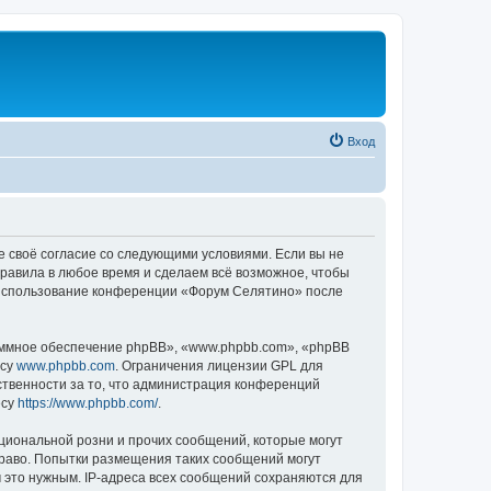
Вход
е своё согласие со следующими условиями. Если вы не
правила в любое время и сделаем всё возможное, чтобы
к использование конференции «Форум Селятино» после
ммное обеспечение phpBB», «www.phpbb.com», «phpBB
есу
www.phpbb.com
. Ограничения лицензии GPL для
ственности за то, что администрация конференций
есу
https://www.phpbb.com/
.
циональной розни и прочих сообщений, которые могут
раво. Попытки размещения таких сообщений могут
 это нужным. IP-адреса всех сообщений сохраняются для