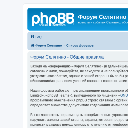
Форум Селятино
новости и события Селятино, об
FAQ
Форум Селятино
Список форумов
Форум Селятино - Общие правила
Заходя на конференцию «Форум Селятино» (в дальнейшем «м
согласны с ними, пожалуйста, не заходите и не пользуйт
уведомить вас об этом, однако с вашей стороны было бы 
обновления/исправления условий означает ваше согласие 
Наши форумы работают под управлением программного об
Limited», «phpBB Teams»), выпущенного по лицензии «
GNU 
программного обеспечения phpBB строго связаны с органи
определяет в качестве допустимого содержания и/или по
Вы соглашаетесь не размещать оскорбительных, угрожающ
нарушить законы вашей страны, страны, которая предост
привести к вашему немедленному отключению от конференц