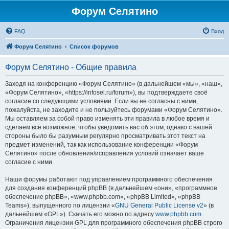
Форум Селятино
FAQ
Вход
Форум Селятино
Список форумов
Форум Селятино - Общие правила
Заходя на конференцию «Форум Селятино» (в дальнейшем «мы», «наш»,
«Форум Селятино», «https://infosel.ru/forum»), вы подтверждаете своё
согласие со следующими условиями. Если вы не согласны с ними,
пожалуйста, не заходите и не пользуйтесь форумами «Форум Селятино».
Мы оставляем за собой право изменять эти правила в любое время и
сделаем всё возможное, чтобы уведомить вас об этом, однако с вашей
стороны было бы разумным регулярно просматривать этот текст на
предмет изменений, так как использование конференции «Форум
Селятино» после обновления/исправления условий означает ваше
согласие с ними.
Наши форумы работают под управлением программного обеспечения
для создания конференций phpBB (в дальнейшем «они», «программное
обеспечение phpBB», «www.phpbb.com», «phpBB Limited», «phpBB
Teams»), выпущенного по лицензии «
GNU General Public License v2
» (в
дальнейшем «GPL»). Скачать его можно по адресу
www.phpbb.com
.
Ограничения лицензии GPL для программного обеспечения phpBB строго