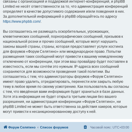
связаны с организацией и поддержкой интернет-конференций, и phpBB
Limited не несёт ответственности за то, что администрация конференций
определяет в качестве допустимого содержания и/или поведения в них.
За дополнительной информацией о phpBB обращайтесь по адресу
https://www.phpbb.com/
.
Вы соглашаетесь не размещать оскорбительных, угрожающих,
клеветнических сообщений, порнографических сообщений, призывов к
национальной розни и прочих сообщений, которые могут нарушить
законы вашей страны, страны, которая предоставляет услуги хостинга
для форумов «Форум Селятино» или международное право. Попытки
размещения таких сообщений могут привести к вашему немедленному
отключению от конференции, при этом ваш провайдер будет поставлен в
известность, если мы сочтём это нужным. IP-адреса всех сообщений
сохраняются для возможности проведения такой политики. Вы
соглашаетесь с тем, что администраторы форумов «Форум Селятино»
имеют право удалить, отредактировать, перенести или закрыть любую
тему в любое время по своему усмотрению. Как пользователь вы согласны
с тем, что введённая вами информация будет храниться в базе данных.
Хотя эта информация не будет открыта третьим лицам без вашего
разрешения, ни администрация конференции «Форум Селятино», ни
phpBB Limited не может быть ответственна за действия хакеров, которые
могут привести к несанкционированному доступу к ней.
Форум Селятино
Список форумов
Часовой пояс:
UTC+03:00