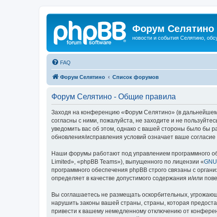
Форум Селятино
новости и события Селятино, об
FAQ
Форум Селятино
Список форумов
Форум Селятино - Общие правила
Заходя на конференцию «Форум Селятино» (в дальнейшем «м
согласны с ними, пожалуйста, не заходите и не пользуйт
уведомить вас об этом, однако с вашей стороны было бы 
обновления/исправления условий означает ваше согласие 
Наши форумы работают под управлением программного об
Limited», «phpBB Teams»), выпущенного по лицензии «
GNU 
программного обеспечения phpBB строго связаны с органи
определяет в качестве допустимого содержания и/или по
Вы соглашаетесь не размещать оскорбительных, угрожающ
нарушить законы вашей страны, страны, которая предост
привести к вашему немедленному отключению от конференц