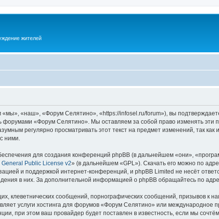
суждение жителей
ы», «наш», «Форум Селятино», «https://infosel.ru/forum»), вы подтверждает
есь форумами «Форум Селятино». Мы оставляем за собой право изменять эти 
разумным регулярно просматривать этот текст на предмет изменений, так ка
с ними.
еспечения для создания конференций phpBB (в дальнейшем «они», «програ
General Public License v2
» (в дальнейшем «GPL»). Скачать его можно по адр
зацией и поддержкой интернет-конференций, и phpBB Limited не несёт ответ
ведения в них. За дополнительной информацией о phpBB обращайтесь по адр
их, клеветнических сообщений, порнографических сообщений, призывов к на
авляет услуги хостинга для форумов «Форум Селятино» или международное п
ии, при этом ваш провайдер будет поставлен в известность, если мы сочтём