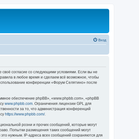
Вход
е своё согласие со следующими условиями. Если вы не
правила в любое время и сделаем всё возможное, чтобы
к использование конференции «Форум Селятино» после
ммное обеспечение phpBB», «www.phpbb.com», «phpBB
есу
www.phpbb.com
. Ограничения лицензии GPL для
ственности за то, что администрация конференций
есу
https://www.phpbb.com/
.
циональной розни и прочих сообщений, которые могут
раво. Попытки размещения таких сообщений могут
 это нужным. IP-адреса всех сообщений сохраняются для