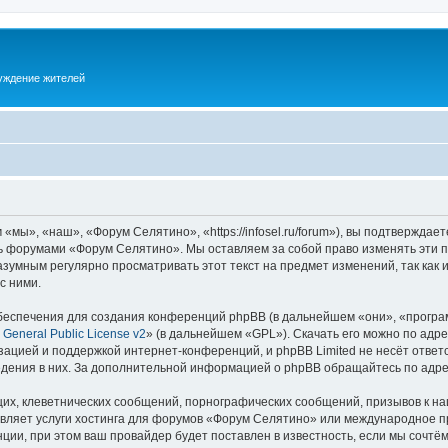
суждение жителей
ы», «наш», «Форум Селятино», «https://infosel.ru/forum»), вы подтверждает
есь форумами «Форум Селятино». Мы оставляем за собой право изменять эти 
разумным регулярно просматривать этот текст на предмет изменений, так ка
с ними.
еспечения для создания конференций phpBB (в дальнейшем «они», «програ
General Public License v2
» (в дальнейшем «GPL»). Скачать его можно по адр
зацией и поддержкой интернет-конференций, и phpBB Limited не несёт ответ
ведения в них. За дополнительной информацией о phpBB обращайтесь по адр
их, клеветнических сообщений, порнографических сообщений, призывов к на
авляет услуги хостинга для форумов «Форум Селятино» или международное п
ии, при этом ваш провайдер будет поставлен в известность, если мы сочтём