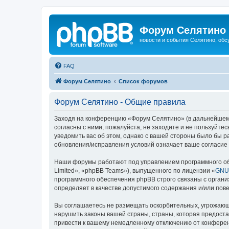
Форум Селятино
новости и события Селятино, об
FAQ
Форум Селятино
Список форумов
Форум Селятино - Общие правила
Заходя на конференцию «Форум Селятино» (в дальнейшем «м
согласны с ними, пожалуйста, не заходите и не пользуйт
уведомить вас об этом, однако с вашей стороны было бы 
обновления/исправления условий означает ваше согласие 
Наши форумы работают под управлением программного об
Limited», «phpBB Teams»), выпущенного по лицензии «
GNU 
программного обеспечения phpBB строго связаны с органи
определяет в качестве допустимого содержания и/или по
Вы соглашаетесь не размещать оскорбительных, угрожающ
нарушить законы вашей страны, страны, которая предост
привести к вашему немедленному отключению от конференц