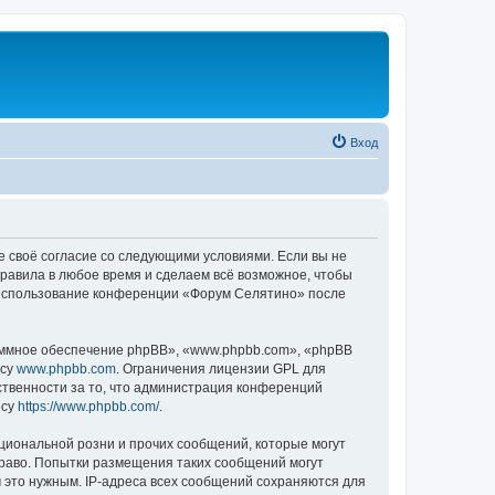
Вход
е своё согласие со следующими условиями. Если вы не
правила в любое время и сделаем всё возможное, чтобы
к использование конференции «Форум Селятино» после
ммное обеспечение phpBB», «www.phpbb.com», «phpBB
есу
www.phpbb.com
. Ограничения лицензии GPL для
ственности за то, что администрация конференций
есу
https://www.phpbb.com/
.
циональной розни и прочих сообщений, которые могут
раво. Попытки размещения таких сообщений могут
 это нужным. IP-адреса всех сообщений сохраняются для