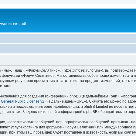
суждение жителей
ы», «наш», «Форум Селятино», «https://infosel.ru/forum»), вы подтверждает
есь форумами «Форум Селятино». Мы оставляем за собой право изменять эти 
разумным регулярно просматривать этот текст на предмет изменений, так ка
с ними.
еспечения для создания конференций phpBB (в дальнейшем «они», «програ
General Public License v2
» (в дальнейшем «GPL»). Скачать его можно по адр
зацией и поддержкой интернет-конференций, и phpBB Limited не несёт ответ
ведения в них. За дополнительной информацией о phpBB обращайтесь по адр
их, клеветнических сообщений, порнографических сообщений, призывов к на
авляет услуги хостинга для форумов «Форум Селятино» или международное п
ии, при этом ваш провайдер будет поставлен в известность, если мы сочтём