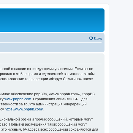
Вход
е своё согласие со следующими условиями. Если вы не
правила в любое время и сделаем всё возможное, чтобы
к использование конференции «Форум Селятино» после
ммное обеспечение phpBB», «www.phpbb.com», «phpBB
есу
www.phpbb.com
. Ограничения лицензии GPL для
ственности за то, что администрация конференций
есу
https://www.phpbb.com/
.
циональной розни и прочих сообщений, которые могут
раво. Попытки размещения таких сообщений могут
 это нужным. IP-адреса всех сообщений сохраняются для