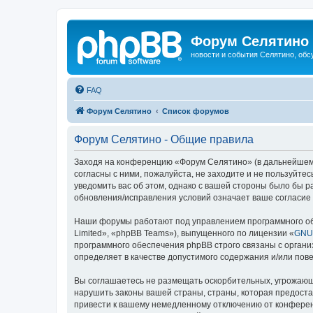
Форум Селятино
новости и события Селятино, об
FAQ
Форум Селятино
Список форумов
Форум Селятино - Общие правила
Заходя на конференцию «Форум Селятино» (в дальнейшем «м
согласны с ними, пожалуйста, не заходите и не пользуйт
уведомить вас об этом, однако с вашей стороны было бы 
обновления/исправления условий означает ваше согласие 
Наши форумы работают под управлением программного об
Limited», «phpBB Teams»), выпущенного по лицензии «
GNU 
программного обеспечения phpBB строго связаны с органи
определяет в качестве допустимого содержания и/или по
Вы соглашаетесь не размещать оскорбительных, угрожающ
нарушить законы вашей страны, страны, которая предост
привести к вашему немедленному отключению от конференц