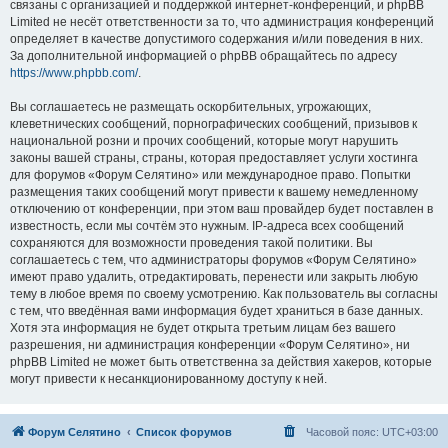
связаны с организацией и поддержкой интернет-конференций, и phpBB
Limited не несёт ответственности за то, что администрация конференций
определяет в качестве допустимого содержания и/или поведения в них.
За дополнительной информацией о phpBB обращайтесь по адресу
https://www.phpbb.com/
.
Вы соглашаетесь не размещать оскорбительных, угрожающих,
клеветнических сообщений, порнографических сообщений, призывов к
национальной розни и прочих сообщений, которые могут нарушить
законы вашей страны, страны, которая предоставляет услуги хостинга
для форумов «Форум Селятино» или международное право. Попытки
размещения таких сообщений могут привести к вашему немедленному
отключению от конференции, при этом ваш провайдер будет поставлен в
известность, если мы сочтём это нужным. IP-адреса всех сообщений
сохраняются для возможности проведения такой политики. Вы
соглашаетесь с тем, что администраторы форумов «Форум Селятино»
имеют право удалить, отредактировать, перенести или закрыть любую
тему в любое время по своему усмотрению. Как пользователь вы согласны
с тем, что введённая вами информация будет храниться в базе данных.
Хотя эта информация не будет открыта третьим лицам без вашего
разрешения, ни администрация конференции «Форум Селятино», ни
phpBB Limited не может быть ответственна за действия хакеров, которые
могут привести к несанкционированному доступу к ней.
Форум Селятино
Список форумов
Часовой пояс:
UTC+03:00