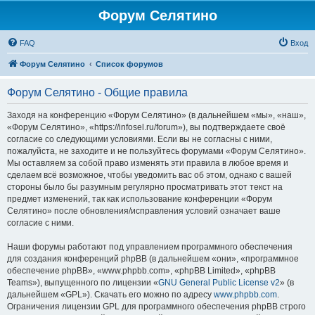
Форум Селятино
FAQ
Вход
Форум Селятино
Список форумов
Форум Селятино - Общие правила
Заходя на конференцию «Форум Селятино» (в дальнейшем «мы», «наш»,
«Форум Селятино», «https://infosel.ru/forum»), вы подтверждаете своё
согласие со следующими условиями. Если вы не согласны с ними,
пожалуйста, не заходите и не пользуйтесь форумами «Форум Селятино».
Мы оставляем за собой право изменять эти правила в любое время и
сделаем всё возможное, чтобы уведомить вас об этом, однако с вашей
стороны было бы разумным регулярно просматривать этот текст на
предмет изменений, так как использование конференции «Форум
Селятино» после обновления/исправления условий означает ваше
согласие с ними.
Наши форумы работают под управлением программного обеспечения
для создания конференций phpBB (в дальнейшем «они», «программное
обеспечение phpBB», «www.phpbb.com», «phpBB Limited», «phpBB
Teams»), выпущенного по лицензии «
GNU General Public License v2
» (в
дальнейшем «GPL»). Скачать его можно по адресу
www.phpbb.com
.
Ограничения лицензии GPL для программного обеспечения phpBB строго