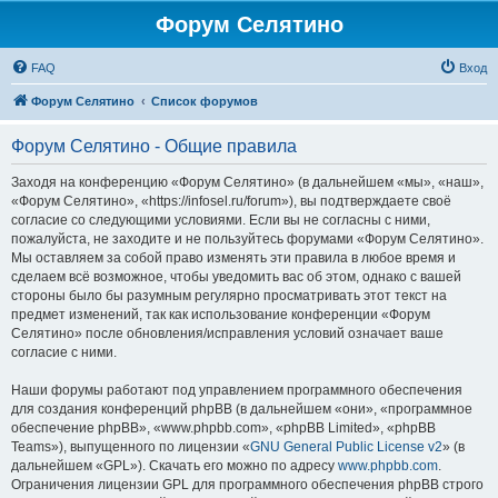
Форум Селятино
FAQ
Вход
Форум Селятино
Список форумов
Форум Селятино - Общие правила
Заходя на конференцию «Форум Селятино» (в дальнейшем «мы», «наш»,
«Форум Селятино», «https://infosel.ru/forum»), вы подтверждаете своё
согласие со следующими условиями. Если вы не согласны с ними,
пожалуйста, не заходите и не пользуйтесь форумами «Форум Селятино».
Мы оставляем за собой право изменять эти правила в любое время и
сделаем всё возможное, чтобы уведомить вас об этом, однако с вашей
стороны было бы разумным регулярно просматривать этот текст на
предмет изменений, так как использование конференции «Форум
Селятино» после обновления/исправления условий означает ваше
согласие с ними.
Наши форумы работают под управлением программного обеспечения
для создания конференций phpBB (в дальнейшем «они», «программное
обеспечение phpBB», «www.phpbb.com», «phpBB Limited», «phpBB
Teams»), выпущенного по лицензии «
GNU General Public License v2
» (в
дальнейшем «GPL»). Скачать его можно по адресу
www.phpbb.com
.
Ограничения лицензии GPL для программного обеспечения phpBB строго