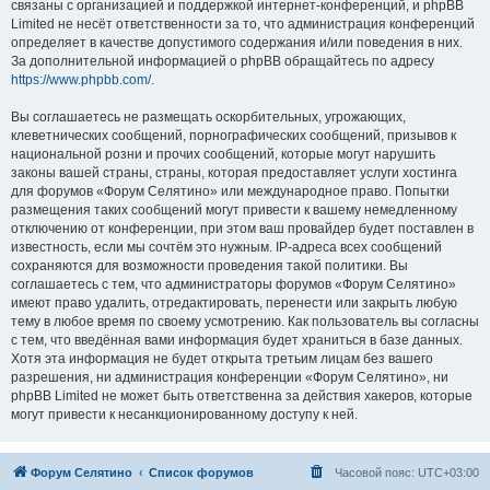
связаны с организацией и поддержкой интернет-конференций, и phpBB
Limited не несёт ответственности за то, что администрация конференций
определяет в качестве допустимого содержания и/или поведения в них.
За дополнительной информацией о phpBB обращайтесь по адресу
https://www.phpbb.com/
.
Вы соглашаетесь не размещать оскорбительных, угрожающих,
клеветнических сообщений, порнографических сообщений, призывов к
национальной розни и прочих сообщений, которые могут нарушить
законы вашей страны, страны, которая предоставляет услуги хостинга
для форумов «Форум Селятино» или международное право. Попытки
размещения таких сообщений могут привести к вашему немедленному
отключению от конференции, при этом ваш провайдер будет поставлен в
известность, если мы сочтём это нужным. IP-адреса всех сообщений
сохраняются для возможности проведения такой политики. Вы
соглашаетесь с тем, что администраторы форумов «Форум Селятино»
имеют право удалить, отредактировать, перенести или закрыть любую
тему в любое время по своему усмотрению. Как пользователь вы согласны
с тем, что введённая вами информация будет храниться в базе данных.
Хотя эта информация не будет открыта третьим лицам без вашего
разрешения, ни администрация конференции «Форум Селятино», ни
phpBB Limited не может быть ответственна за действия хакеров, которые
могут привести к несанкционированному доступу к ней.
Форум Селятино
Список форумов
Часовой пояс:
UTC+03:00