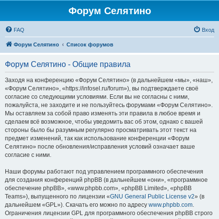
Форум Селятино
FAQ
Вход
Форум Селятино
Список форумов
Форум Селятино - Общие правила
Заходя на конференцию «Форум Селятино» (в дальнейшем «мы», «наш»,
«Форум Селятино», «https://infosel.ru/forum»), вы подтверждаете своё
согласие со следующими условиями. Если вы не согласны с ними,
пожалуйста, не заходите и не пользуйтесь форумами «Форум Селятино».
Мы оставляем за собой право изменять эти правила в любое время и
сделаем всё возможное, чтобы уведомить вас об этом, однако с вашей
стороны было бы разумным регулярно просматривать этот текст на
предмет изменений, так как использование конференции «Форум
Селятино» после обновления/исправления условий означает ваше
согласие с ними.
Наши форумы работают под управлением программного обеспечения
для создания конференций phpBB (в дальнейшем «они», «программное
обеспечение phpBB», «www.phpbb.com», «phpBB Limited», «phpBB
Teams»), выпущенного по лицензии «
GNU General Public License v2
» (в
дальнейшем «GPL»). Скачать его можно по адресу
www.phpbb.com
.
Ограничения лицензии GPL для программного обеспечения phpBB строго