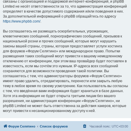
связаны с организацией и поддержкой интернет-конференций, и phpBB
Limited не несёт ответственности за то, что администрация конференций
определяет в качестве допустимого содержания и/или поведения в них.
За дополнительной информацией о phpBB обращайтесь по адресу
https://www.phpbb.com/
.
Вы соглашаетесь не размещать оскорбительных, угрожающих,
клеветнических сообщений, порнографических сообщений, призывов к
национальной розни и прочих сообщений, которые могут нарушить
законы вашей страны, страны, которая предоставляет услуги хостинга
для форумов «Форум Селятино» или международное право. Попытки
размещения таких сообщений могут привести к вашему немедленному
отключению от конференции, при этом ваш провайдер будет поставлен в
известность, если мы сочтём это нужным. IP-адреса всех сообщений
сохраняются для возможности проведения такой политики. Вы
соглашаетесь с тем, что администраторы форумов «Форум Селятино»
имеют право удалить, отредактировать, перенести или закрыть любую
тему в любое время по своему усмотрению. Как пользователь вы согласны
с тем, что введённая вами информация будет храниться в базе данных.
Хотя эта информация не будет открыта третьим лицам без вашего
разрешения, ни администрация конференции «Форум Селятино», ни
phpBB Limited не может быть ответственна за действия хакеров, которые
могут привести к несанкционированному доступу к ней.
Форум Селятино
Список форумов
Часовой пояс:
UTC+03:00