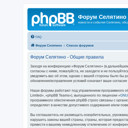
Форум Селятино
новости и события Селятино, об
FAQ
Форум Селятино
Список форумов
Форум Селятино - Общие правила
Заходя на конференцию «Форум Селятино» (в дальнейшем «м
согласны с ними, пожалуйста, не заходите и не пользуйт
уведомить вас об этом, однако с вашей стороны было бы 
обновления/исправления условий означает ваше согласие 
Наши форумы работают под управлением программного об
Limited», «phpBB Teams»), выпущенного по лицензии «
GNU 
программного обеспечения phpBB строго связаны с органи
определяет в качестве допустимого содержания и/или по
Вы соглашаетесь не размещать оскорбительных, угрожающ
нарушить законы вашей страны, страны, которая предост
привести к вашему немедленному отключению от конференц