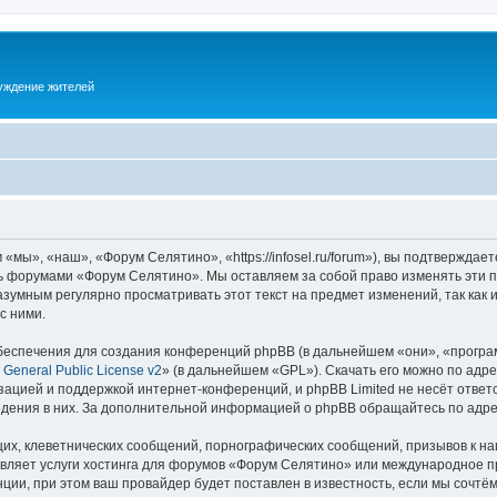
суждение жителей
ы», «наш», «Форум Селятино», «https://infosel.ru/forum»), вы подтверждает
есь форумами «Форум Селятино». Мы оставляем за собой право изменять эти 
разумным регулярно просматривать этот текст на предмет изменений, так ка
с ними.
еспечения для создания конференций phpBB (в дальнейшем «они», «програ
General Public License v2
» (в дальнейшем «GPL»). Скачать его можно по адр
зацией и поддержкой интернет-конференций, и phpBB Limited не несёт ответ
ведения в них. За дополнительной информацией о phpBB обращайтесь по адр
их, клеветнических сообщений, порнографических сообщений, призывов к на
авляет услуги хостинга для форумов «Форум Селятино» или международное п
ии, при этом ваш провайдер будет поставлен в известность, если мы сочтём