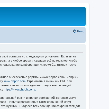
Вход
е своё согласие со следующими условиями. Если вы не
правила в любое время и сделаем всё возможное, чтобы
к использование конференции «Форум Селятино» после
ммное обеспечение phpBB», «www.phpbb.com», «phpBB
есу
www.phpbb.com
. Ограничения лицензии GPL для
ственности за то, что администрация конференций
есу
https://www.phpbb.com/
.
циональной розни и прочих сообщений, которые могут
раво. Попытки размещения таких сообщений могут
 это нужным. IP-адреса всех сообщений сохраняются для