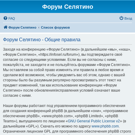
Форум Селятино
FAQ
Вход
Форум Селятино
Список форумов
Форум Селятино - Общие правила
Заходя на конференцию «Форум Селятино» (в дальнейшем «мы», «наш»,
«Форум Селятино», «https://infosel.ru/forum»), вы подтверждаете своё
согласие со следующими условиями. Если вы не согласны с ними,
пожалуйста, не заходите и не пользуйтесь форумами «Форум Селятино».
Мы оставляем за собой право изменять эти правила в любое время и
сделаем всё возможное, чтобы уведомить вас об этом, однако с вашей
стороны было бы разумным регулярно просматривать этот текст на
предмет изменений, так как использование конференции «Форум
Селятино» после обновления/исправления условий означает ваше
согласие с ними.
Наши форумы работают под управлением программного обеспечения
для создания конференций phpBB (в дальнейшем «они», «программное
обеспечение phpBB», «www.phpbb.com», «phpBB Limited», «phpBB
Teams»), выпущенного по лицензии «
GNU General Public License v2
» (в
дальнейшем «GPL»). Скачать его можно по адресу
www.phpbb.com
.
Ограничения лицензии GPL для программного обеспечения phpBB строго