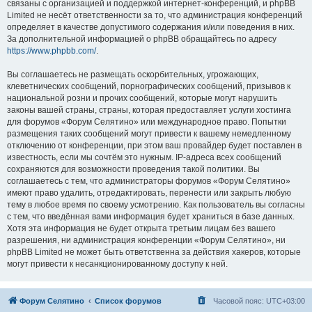
связаны с организацией и поддержкой интернет-конференций, и phpBB
Limited не несёт ответственности за то, что администрация конференций
определяет в качестве допустимого содержания и/или поведения в них.
За дополнительной информацией о phpBB обращайтесь по адресу
https://www.phpbb.com/
.
Вы соглашаетесь не размещать оскорбительных, угрожающих,
клеветнических сообщений, порнографических сообщений, призывов к
национальной розни и прочих сообщений, которые могут нарушить
законы вашей страны, страны, которая предоставляет услуги хостинга
для форумов «Форум Селятино» или международное право. Попытки
размещения таких сообщений могут привести к вашему немедленному
отключению от конференции, при этом ваш провайдер будет поставлен в
известность, если мы сочтём это нужным. IP-адреса всех сообщений
сохраняются для возможности проведения такой политики. Вы
соглашаетесь с тем, что администраторы форумов «Форум Селятино»
имеют право удалить, отредактировать, перенести или закрыть любую
тему в любое время по своему усмотрению. Как пользователь вы согласны
с тем, что введённая вами информация будет храниться в базе данных.
Хотя эта информация не будет открыта третьим лицам без вашего
разрешения, ни администрация конференции «Форум Селятино», ни
phpBB Limited не может быть ответственна за действия хакеров, которые
могут привести к несанкционированному доступу к ней.
Форум Селятино
Список форумов
Часовой пояс:
UTC+03:00