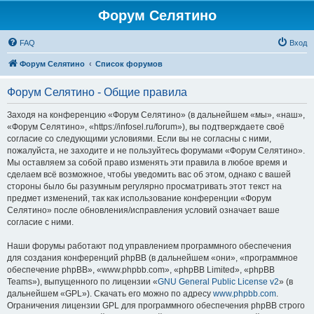
Форум Селятино
FAQ
Вход
Форум Селятино
Список форумов
Форум Селятино - Общие правила
Заходя на конференцию «Форум Селятино» (в дальнейшем «мы», «наш»,
«Форум Селятино», «https://infosel.ru/forum»), вы подтверждаете своё
согласие со следующими условиями. Если вы не согласны с ними,
пожалуйста, не заходите и не пользуйтесь форумами «Форум Селятино».
Мы оставляем за собой право изменять эти правила в любое время и
сделаем всё возможное, чтобы уведомить вас об этом, однако с вашей
стороны было бы разумным регулярно просматривать этот текст на
предмет изменений, так как использование конференции «Форум
Селятино» после обновления/исправления условий означает ваше
согласие с ними.
Наши форумы работают под управлением программного обеспечения
для создания конференций phpBB (в дальнейшем «они», «программное
обеспечение phpBB», «www.phpbb.com», «phpBB Limited», «phpBB
Teams»), выпущенного по лицензии «
GNU General Public License v2
» (в
дальнейшем «GPL»). Скачать его можно по адресу
www.phpbb.com
.
Ограничения лицензии GPL для программного обеспечения phpBB строго