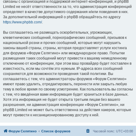
связаны с организацией и поддержкой интернет-конференций, и phpBB
Limited не несёт ответственности за то, что администрация конференций
определяет в качестве допустимого содержания и/или поведения в них.
За дополнительной информацией о phpBB обращайтесь по адресу
https://www.phpbb.com/
.
Вы соглашаетесь не размещать оскорбительных, угрожающих,
клеветнических сообщений, порнографических сообщений, призывов к
национальной розни и прочих сообщений, которые могут нарушить
законы вашей страны, страны, которая предоставляет услуги хостинга
для форумов «Форум Селятино» или международное право. Попытки
размещения таких сообщений могут привести к вашему немедленному
отключению от конференции, при этом ваш провайдер будет поставлен в
известность, если мы сочтём это нужным. IP-адреса всех сообщений
сохраняются для возможности проведения такой политики. Вы
соглашаетесь с тем, что администраторы форумов «Форум Селятино»
имеют право удалить, отредактировать, перенести или закрыть любую
тему в любое время по своему усмотрению. Как пользователь вы согласны
с тем, что введённая вами информация будет храниться в базе данных.
Хотя эта информация не будет открыта третьим лицам без вашего
разрешения, ни администрация конференции «Форум Селятино», ни
phpBB Limited не может быть ответственна за действия хакеров, которые
могут привести к несанкционированному доступу к ней.
Форум Селятино
Список форумов
Часовой пояс:
UTC+03:00