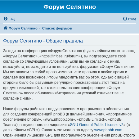
Форум Селятино
FAQ
Вход
Форум Селятино
Список форумов
Форум Селятино - Общие правила
Заходя на конференцию «Форум Селятино» (в дальнейшем «мы», «наш»,
«Форум Селятино», «https://infosel.ru/forum»), вы подтверждаете своё
согласие со следующими условиями. Если вы не согласны с ними,
пожалуйста, не заходите и не пользуйтесь форумами «Форум Селятино».
Мы оставляем за собой право изменять эти правила в любое время и
сделаем всё возможное, чтобы уведомить вас об этом, однако с вашей
стороны было бы разумным регулярно просматривать этот текст на
предмет изменений, так как использование конференции «Форум
Селятино» после обновления/исправления условий означает ваше
согласие с ними.
Наши форумы работают под управлением программного обеспечения
для создания конференций phpBB (в дальнейшем «они», «программное
обеспечение phpBB», «www.phpbb.com», «phpBB Limited», «phpBB
Teams»), выпущенного по лицензии «
GNU General Public License v2
» (в
дальнейшем «GPL»). Скачать его можно по адресу
www.phpbb.com
.
Ограничения лицензии GPL для программного обеспечения phpBB строго