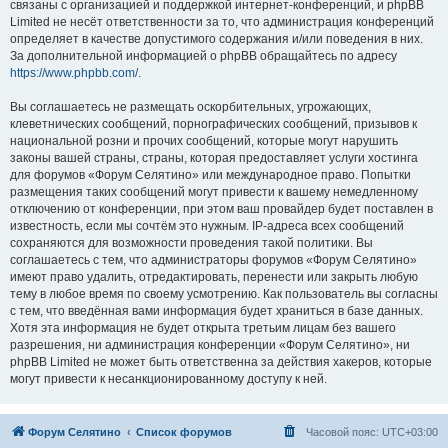
связаны с организацией и поддержкой интернет-конференций, и phpBB
Limited не несёт ответственности за то, что администрация конференций
определяет в качестве допустимого содержания и/или поведения в них.
За дополнительной информацией о phpBB обращайтесь по адресу
https://www.phpbb.com/
.
Вы соглашаетесь не размещать оскорбительных, угрожающих,
клеветнических сообщений, порнографических сообщений, призывов к
национальной розни и прочих сообщений, которые могут нарушить
законы вашей страны, страны, которая предоставляет услуги хостинга
для форумов «Форум Селятино» или международное право. Попытки
размещения таких сообщений могут привести к вашему немедленному
отключению от конференции, при этом ваш провайдер будет поставлен в
известность, если мы сочтём это нужным. IP-адреса всех сообщений
сохраняются для возможности проведения такой политики. Вы
соглашаетесь с тем, что администраторы форумов «Форум Селятино»
имеют право удалить, отредактировать, перенести или закрыть любую
тему в любое время по своему усмотрению. Как пользователь вы согласны
с тем, что введённая вами информация будет храниться в базе данных.
Хотя эта информация не будет открыта третьим лицам без вашего
разрешения, ни администрация конференции «Форум Селятино», ни
phpBB Limited не может быть ответственна за действия хакеров, которые
могут привести к несанкционированному доступу к ней.
Форум Селятино
Список форумов
Часовой пояс:
UTC+03:00