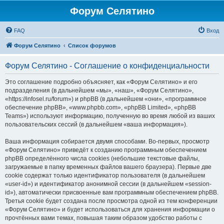
Форум Селятино
FAQ
Вход
Форум Селятино
Список форумов
Форум Селятино - Соглашение о конфиденциальности
Это соглашение подробно объясняет, как «Форум Селятино» и его
подразделения (в дальнейшем «мы», «наш», «Форум Селятино»,
«https://infosel.ru/forum») и phpBB (в дальнейшем «они», «программное
обеспечение phpBB», «www.phpbb.com», «phpBB Limited», «phpBB
Teams») используют информацию, полученную во время любой из ваших
пользовательских сессий (в дальнейшем «ваша информация»).
Ваша информация собирается двумя способами. Во-первых, просмотр
«Форум Селятино» приведёт к созданию программным обеспечением
phpBB определённого числа cookies (небольшие текстовые файлы,
загружаемые в папку временных файлов вашего браузера). Первые две
cookie содержат только идентификатор пользователя (в дальнейшем
«user-id») и идентификатор анонимной сессии (в дальнейшем «session-
id»), автоматически присвоенные вам программным обеспечением phpBB.
Третья cookie будет создана после просмотра одной из тем конференции
«Форум Селятино» и будет использоваться для хранения информации о
прочтённых вами темах, повышая таким образом удобство работы с