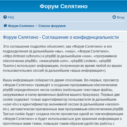
Форум Селятино
FAQ
Вход
Форум Селятино
Список форумов
Форум Селятино - Соглашение о конфиденциальности
Это соглашение подробно объясняет, как «Форум Селятино» и его
подразделения (в дальнейшем «мы», «наш», «Форум Селятино»,
«https://infosel.ru/forum») и phpBB (в дальнейшем «они», «программное
обеспечение phpBB», «www.phpbb.com», «phpBB Limited», «phpBB
Teams») используют информацию, полученную во время любой из ваших
пользовательских сессий (в дальнейшем «ваша информация»).
Ваша информация собирается двумя способами. Во-первых, просмотр
«Форум Селятино» приведёт к созданию программным обеспечением
phpBB определённого числа cookies (небольшие текстовые файлы,
загружаемые в папку временных файлов вашего браузера). Первые две
cookie содержат только идентификатор пользователя (в дальнейшем
«user-id») и идентификатор анонимной сессии (в дальнейшем «session-
id»), автоматически присвоенные вам программным обеспечением phpBB.
Третья cookie будет создана после просмотра одной из тем конференции
«Форум Селятино» и будет использоваться для хранения информации о
прочтённых вами темах, повышая таким образом удобство работы с