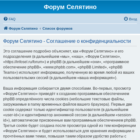
Форум Селятино
FAQ
Вход
Форум Селятино
Список форумов
Форум Селятино - Соглашение о конфиденциальности
Это соглашение подробно объясняет, как «Форум Селятино» и его
подразделения (в дальнейшем «мы», «наш», «Форум Селятино»,
«https://infosel.ru/forum») и phpBB (в дальнейшем «они», «программное
обеспечение phpBB», «www.phpbb.com», «phpBB Limited», «phpBB
Teams») используют информацию, полученную во время любой из ваших
пользовательских сессий (в дальнейшем «ваша информация»).
Ваша информация собирается двумя способами. Во-первых, просмотр
«Форум Селятино» приведёт к созданию программным обеспечением
phpBB определённого числа cookies (небольшие текстовые файлы,
загружаемые в папку временных файлов вашего браузера). Первые две
cookie содержат только идентификатор пользователя (в дальнейшем
«user-id») и идентификатор анонимной сессии (в дальнейшем «session-
id»), автоматически присвоенные вам программным обеспечением phpBB.
Третья cookie будет создана после просмотра одной из тем конференции
«Форум Селятино» и будет использоваться для хранения информации о
прочтённых вами темах, повышая таким образом удобство работы с