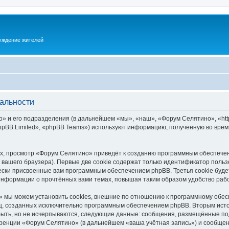
суждение жителей
альности
 и его подразделения (в дальнейшем «мы», «наш», «Форум Селятино», «https:
pBB Limited», «phpBB Teams») используют информацию, полученную во врем
х, просмотр «Форум Селятино» приведёт к созданию программным обеспечен
вашего браузера). Первые две cookie содержат только идентификатор польз
чески присвоенные вам программным обеспечением phpBB. Третья cookie буд
информации о прочтённых вами темах, повышая таким образом удобство раб
 мы можем установить cookies, внешние по отношению к программному обесп
иц, созданных исключительно программным обеспечением phpBB. Вторым ис
быть, но не исчерпываются, следующие данные: сообщения, размещённые по
ренции «Форум Селятино» (в дальнейшем «ваша учётная запись») и сообщени