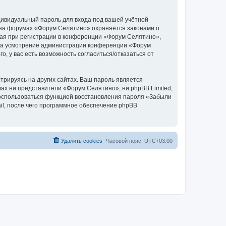
дивидуальный пароль для входа под вашей учётной
 на форумах «Форум Селятино» охраняется законами о
ая при регистрации в конференции «Форум Селятино»,
у, на усмотрение администрации конференции «Форум
, у вас есть возможность согласиться/отказаться от
рируясь на других сайтах. Ваш пароль является
вах ни представители «Форум Селятино», ни phpBB Limited,
 воспользоваться функцией восстановления пароля «Забыли
l, после чего программное обеспечение phpBB
Удалить cookies
Часовой пояс:
UTC+03:00