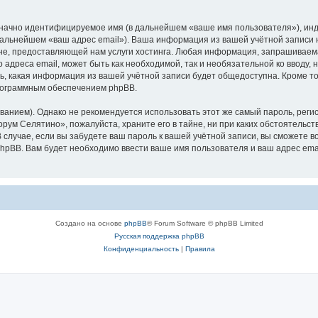
означно идентифицируемое имя (в дальнейшем «ваше имя пользователя»), ин
 дальнейшем «ваш адрес email»). Ваша информация из вашей учётной записи
е, предоставляющей нам услуги хостинга. Любая информация, запрашиваем
о адреса email, может быть как необходимой, так и необязательной ко ввод
ь, какая информация из вашей учётной записи будет общедоступна. Кроме того
рограммным обеспечением phpBB.
ием). Однако не рекомендуется использовать этот же самый пароль, регист
рум Селятино», пожалуйста, храните его в тайне, ни при каких обстоятельст
В случае, если вы забудете ваш пароль к вашей учётной записи, вы сможете
pBB. Вам будет необходимо ввести ваше имя пользователя и ваш адрес emai
Создано на основе
phpBB
® Forum Software © phpBB Limited
Русская поддержка phpBB
Конфиденциальность
|
Правила