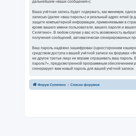
дальнейшем «ваши сообщения»).
Ваша учётная запись будет содержать, как минимум, одн
записью (далее «ваш пароль») и реальный адрес email (в
защите компьютерной информации, применяемыми в стран
кроме вашего имени пользователя, вашего пароля и вашег
Селятино». В любом случае у вас есть возможность выбрат
получения сообщений, автоматически сгенерированных п
Ваш пароль надёжно зашифрован (односторонним хэширован
средством доступа к вашей учётной записи на форумах «Фо
ни другое третье лицо не вправе спрашивать ваш пароль. 
пароль?», предусмотренной программным обеспечением ph
сгенерирует вам новый пароль для вашей учётной записи.
Форум Селятино
Список форумов