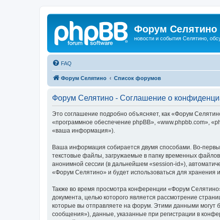
Форум Селятино
новости и события Селятино, об
FAQ
Форум Селятино
Список форумов
Форум Селятино - Соглашение о конфиденци
Это соглашение подробно объясняет, как «Форум Селятино»
«программное обеспечение phpBB», «www.phpbb.com», «ph
«ваша информация»).
Ваша информация собирается двумя способами. Во-первы
текстовые файлы, загружаемые в папку временных файлов 
анонимной сессии (в дальнейшем «session-id»), автомати
«Форум Селятино» и будет использоваться для хранения 
Также во время просмотра конференции «Форум Селятино»
документа, целью которого является рассмотрение стран
которые вы отправляете на форум. Этими данными могут 
сообщения»), данные, указанные при регистрации в конфе