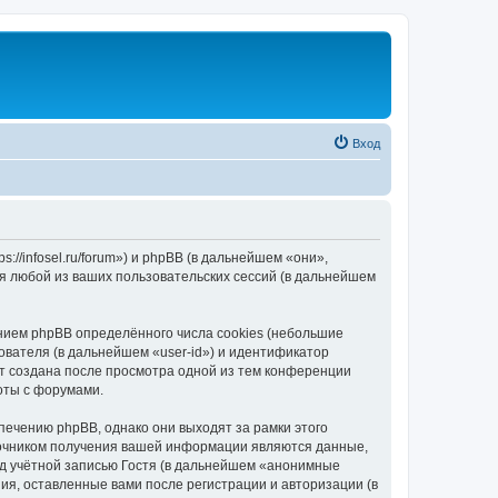
Вход
//infosel.ru/forum») и phpBB (в дальнейшем «они»,
я любой из ваших пользовательских сессий (в дальнейшем
ием phpBB определённого числа cookies (небольшие
ователя (в дальнейшем «user-id») и идентификатор
ет создана после просмотра одной из тем конференции
оты с форумами.
ечению phpBB, однако они выходят за рамки этого
точником получения вашей информации являются данные,
д учётной записью Гостя (в дальнейшем «анонимные
я, оставленные вами после регистрации и авторизации (в