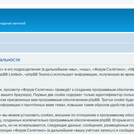
суждение жителей
альности
 и его подразделения (в дальнейшем «мы», «наш», «Форум Селятино», «https:
pBB Limited», «phpBB Teams») используют информацию, полученную во врем
х, просмотр «Форум Селятино» приведёт к созданию программным обеспечен
вашего браузера). Первые две cookie содержат только идентификатор польз
чески присвоенные вам программным обеспечением phpBB. Третья cookie буд
информации о прочтённых вами темах, повышая таким образом удобство раб
 мы можем установить cookies, внешние по отношению к программному обесп
иц, созданных исключительно программным обеспечением phpBB. Вторым ис
быть, но не исчерпываются, следующие данные: сообщения, размещённые по
ренции «Форум Селятино» (в дальнейшем «ваша учётная запись») и сообщени