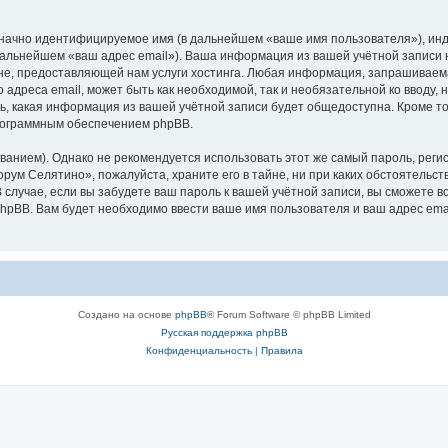
означно идентифицируемое имя (в дальнейшем «ваше имя пользователя»), ин
 дальнейшем «ваш адрес email»). Ваша информация из вашей учётной записи
е, предоставляющей нам услуги хостинга. Любая информация, запрашиваем
о адреса email, может быть как необходимой, так и необязательной ко ввод
ь, какая информация из вашей учётной записи будет общедоступна. Кроме того
рограммным обеспечением phpBB.
ием). Однако не рекомендуется использовать этот же самый пароль, регист
рум Селятино», пожалуйста, храните его в тайне, ни при каких обстоятельст
В случае, если вы забудете ваш пароль к вашей учётной записи, вы сможете
pBB. Вам будет необходимо ввести ваше имя пользователя и ваш адрес emai
Создано на основе
phpBB
® Forum Software © phpBB Limited
Русская поддержка phpBB
Конфиденциальность
|
Правила