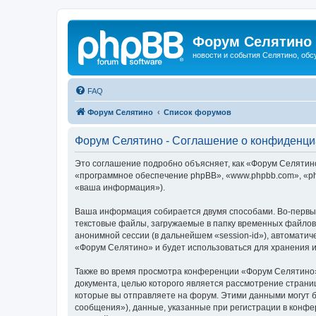
Форум Селятино
новости и события Селятино, об
FAQ
Форум Селятино
Список форумов
Форум Селятино - Соглашение о конфиденци
Это соглашение подробно объясняет, как «Форум Селятино»
«программное обеспечение phpBB», «www.phpbb.com», «ph
«ваша информация»).
Ваша информация собирается двумя способами. Во-первы
текстовые файлы, загружаемые в папку временных файлов 
анонимной сессии (в дальнейшем «session-id»), автомати
«Форум Селятино» и будет использоваться для хранения 
Также во время просмотра конференции «Форум Селятино»
документа, целью которого является рассмотрение стран
которые вы отправляете на форум. Этими данными могут 
сообщения»), данные, указанные при регистрации в конфе