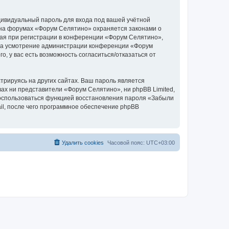
дивидуальный пароль для входа под вашей учётной
 на форумах «Форум Селятино» охраняется законами о
ая при регистрации в конференции «Форум Селятино»,
у, на усмотрение администрации конференции «Форум
, у вас есть возможность согласиться/отказаться от
рируясь на других сайтах. Ваш пароль является
вах ни представители «Форум Селятино», ни phpBB Limited,
 воспользоваться функцией восстановления пароля «Забыли
l, после чего программное обеспечение phpBB
Удалить cookies
Часовой пояс:
UTC+03:00