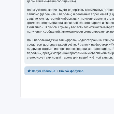
дальнейшем «ваши сообщения»).
Ваша учётная запись будет содержать, как минимум, одн
записью (далее «ваш пароль») и реальный адрес email (в
защите компьютерной информации, применяемыми в стран
кроме вашего имени пользователя, вашего пароля и вашег
Селятино». В любом случае у вас есть возможность выбрат
получения сообщений, автоматически сгенерированных п
Ваш пароль надёжно зашифрован (односторонним хэширован
средством доступа к вашей учётной записи на форумах «Фо
ни другое третье лицо не вправе спрашивать ваш пароль. 
пароль?», предусмотренной программным обеспечением ph
сгенерирует вам новый пароль для вашей учётной записи.
Форум Селятино
Список форумов