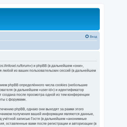
Вход
//infosel.ru/forum») и phpBB (в дальнейшем «они»,
я любой из ваших пользовательских сессий (в дальнейшем
ием phpBB определённого числа cookies (небольшие
ователя (в дальнейшем «user-id») и идентификатор
ет создана после просмотра одной из тем конференции
оты с форумами.
ечению phpBB, однако они выходят за рамки этого
точником получения вашей информации являются данные,
д учётной записью Гостя (в дальнейшем «анонимные
я, оставленные вами после регистрации и авторизации (в