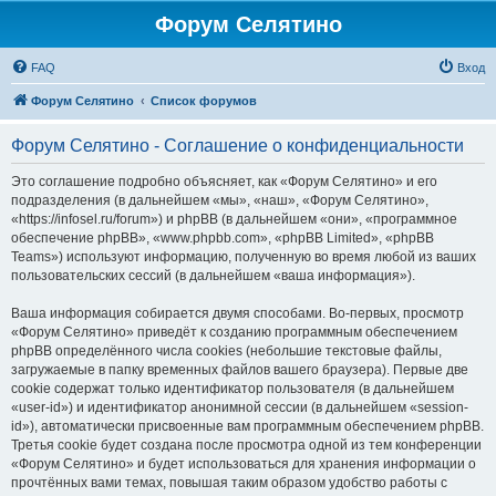
Форум Селятино
FAQ
Вход
Форум Селятино
Список форумов
Форум Селятино - Соглашение о конфиденциальности
Это соглашение подробно объясняет, как «Форум Селятино» и его
подразделения (в дальнейшем «мы», «наш», «Форум Селятино»,
«https://infosel.ru/forum») и phpBB (в дальнейшем «они», «программное
обеспечение phpBB», «www.phpbb.com», «phpBB Limited», «phpBB
Teams») используют информацию, полученную во время любой из ваших
пользовательских сессий (в дальнейшем «ваша информация»).
Ваша информация собирается двумя способами. Во-первых, просмотр
«Форум Селятино» приведёт к созданию программным обеспечением
phpBB определённого числа cookies (небольшие текстовые файлы,
загружаемые в папку временных файлов вашего браузера). Первые две
cookie содержат только идентификатор пользователя (в дальнейшем
«user-id») и идентификатор анонимной сессии (в дальнейшем «session-
id»), автоматически присвоенные вам программным обеспечением phpBB.
Третья cookie будет создана после просмотра одной из тем конференции
«Форум Селятино» и будет использоваться для хранения информации о
прочтённых вами темах, повышая таким образом удобство работы с