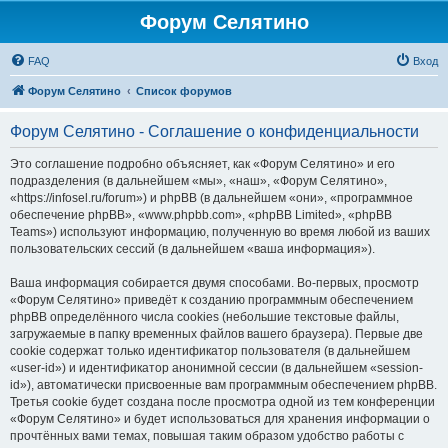
Форум Селятино
FAQ
Вход
Форум Селятино
Список форумов
Форум Селятино - Соглашение о конфиденциальности
Это соглашение подробно объясняет, как «Форум Селятино» и его
подразделения (в дальнейшем «мы», «наш», «Форум Селятино»,
«https://infosel.ru/forum») и phpBB (в дальнейшем «они», «программное
обеспечение phpBB», «www.phpbb.com», «phpBB Limited», «phpBB
Teams») используют информацию, полученную во время любой из ваших
пользовательских сессий (в дальнейшем «ваша информация»).
Ваша информация собирается двумя способами. Во-первых, просмотр
«Форум Селятино» приведёт к созданию программным обеспечением
phpBB определённого числа cookies (небольшие текстовые файлы,
загружаемые в папку временных файлов вашего браузера). Первые две
cookie содержат только идентификатор пользователя (в дальнейшем
«user-id») и идентификатор анонимной сессии (в дальнейшем «session-
id»), автоматически присвоенные вам программным обеспечением phpBB.
Третья cookie будет создана после просмотра одной из тем конференции
«Форум Селятино» и будет использоваться для хранения информации о
прочтённых вами темах, повышая таким образом удобство работы с