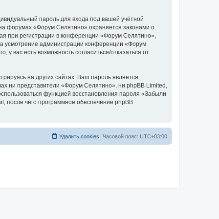
дивидуальный пароль для входа под вашей учётной
 на форумах «Форум Селятино» охраняется законами о
ая при регистрации в конференции «Форум Селятино»,
у, на усмотрение администрации конференции «Форум
, у вас есть возможность согласиться/отказаться от
рируясь на других сайтах. Ваш пароль является
вах ни представители «Форум Селятино», ни phpBB Limited,
 воспользоваться функцией восстановления пароля «Забыли
l, после чего программное обеспечение phpBB
Удалить cookies
Часовой пояс:
UTC+03:00