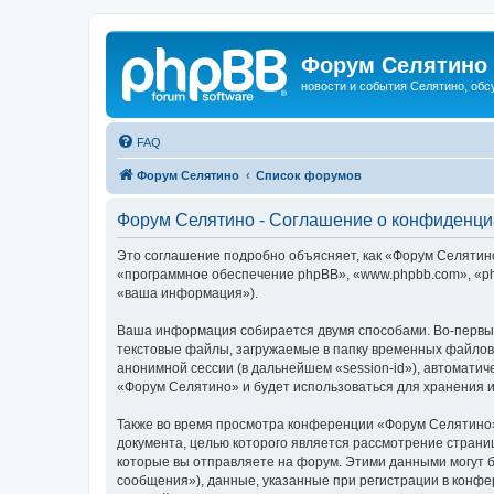
Форум Селятино
новости и события Селятино, об
FAQ
Форум Селятино
Список форумов
Форум Селятино - Соглашение о конфиденци
Это соглашение подробно объясняет, как «Форум Селятино»
«программное обеспечение phpBB», «www.phpbb.com», «ph
«ваша информация»).
Ваша информация собирается двумя способами. Во-первы
текстовые файлы, загружаемые в папку временных файлов 
анонимной сессии (в дальнейшем «session-id»), автомати
«Форум Селятино» и будет использоваться для хранения 
Также во время просмотра конференции «Форум Селятино»
документа, целью которого является рассмотрение стран
которые вы отправляете на форум. Этими данными могут 
сообщения»), данные, указанные при регистрации в конфе