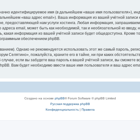
означно идентифицируемое имя (в дальнейшем «ваше имя пользователя»), ин
 дальнейшем «ваш адрес email»). Ваша информация из вашей учётной записи
е, предоставляющей нам услуги хостинга. Любая информация, запрашиваем
о адреса email, может быть как необходимой, так и необязательной ко ввод
ь, какая информация из вашей учётной записи будет общедоступна. Кроме того
рограммным обеспечением phpBB.
ием). Однако не рекомендуется использовать этот же самый пароль, регист
рум Селятино», пожалуйста, храните его в тайне, ни при каких обстоятельст
В случае, если вы забудете ваш пароль к вашей учётной записи, вы сможете
pBB. Вам будет необходимо ввести ваше имя пользователя и ваш адрес emai
Создано на основе
phpBB
® Forum Software © phpBB Limited
Русская поддержка phpBB
Конфиденциальность
|
Правила