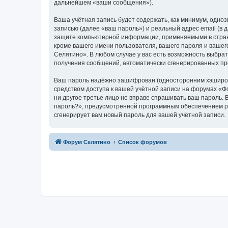
дальнейшем «ваши сообщения»).
Ваша учётная запись будет содержать, как минимум, одн
записью (далее «ваш пароль») и реальный адрес email (в
защите компьютерной информации, применяемыми в стран
кроме вашего имени пользователя, вашего пароля и вашег
Селятино». В любом случае у вас есть возможность выбрат
получения сообщений, автоматически сгенерированных п
Ваш пароль надёжно зашифрован (односторонним хэширован
средством доступа к вашей учётной записи на форумах «Фо
ни другое третье лицо не вправе спрашивать ваш пароль. 
пароль?», предусмотренной программным обеспечением ph
сгенерирует вам новый пароль для вашей учётной записи.
Форум Селятино
Список форумов