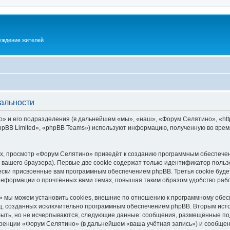
суждение жителей
альности
 и его подразделения (в дальнейшем «мы», «наш», «Форум Селятино», «https:
pBB Limited», «phpBB Teams») используют информацию, полученную во врем
х, просмотр «Форум Селятино» приведёт к созданию программным обеспечен
вашего браузера). Первые две cookie содержат только идентификатор польз
чески присвоенные вам программным обеспечением phpBB. Третья cookie буд
информации о прочтённых вами темах, повышая таким образом удобство раб
 мы можем установить cookies, внешние по отношению к программному обесп
иц, созданных исключительно программным обеспечением phpBB. Вторым ис
быть, но не исчерпываются, следующие данные: сообщения, размещённые по
ренции «Форум Селятино» (в дальнейшем «ваша учётная запись») и сообщени