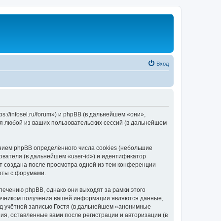
Вход
//infosel.ru/forum») и phpBB (в дальнейшем «они»,
я любой из ваших пользовательских сессий (в дальнейшем
ием phpBB определённого числа cookies (небольшие
ователя (в дальнейшем «user-id») и идентификатор
ет создана после просмотра одной из тем конференции
оты с форумами.
ечению phpBB, однако они выходят за рамки этого
точником получения вашей информации являются данные,
д учётной записью Гостя (в дальнейшем «анонимные
я, оставленные вами после регистрации и авторизации (в