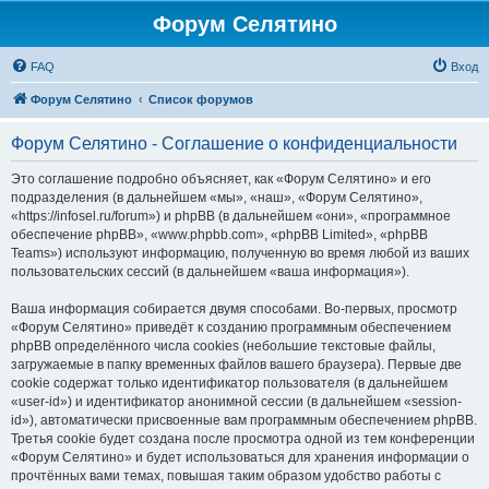
Форум Селятино
FAQ
Вход
Форум Селятино
Список форумов
Форум Селятино - Соглашение о конфиденциальности
Это соглашение подробно объясняет, как «Форум Селятино» и его
подразделения (в дальнейшем «мы», «наш», «Форум Селятино»,
«https://infosel.ru/forum») и phpBB (в дальнейшем «они», «программное
обеспечение phpBB», «www.phpbb.com», «phpBB Limited», «phpBB
Teams») используют информацию, полученную во время любой из ваших
пользовательских сессий (в дальнейшем «ваша информация»).
Ваша информация собирается двумя способами. Во-первых, просмотр
«Форум Селятино» приведёт к созданию программным обеспечением
phpBB определённого числа cookies (небольшие текстовые файлы,
загружаемые в папку временных файлов вашего браузера). Первые две
cookie содержат только идентификатор пользователя (в дальнейшем
«user-id») и идентификатор анонимной сессии (в дальнейшем «session-
id»), автоматически присвоенные вам программным обеспечением phpBB.
Третья cookie будет создана после просмотра одной из тем конференции
«Форум Селятино» и будет использоваться для хранения информации о
прочтённых вами темах, повышая таким образом удобство работы с