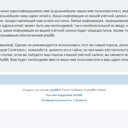
означно идентифицируемое имя (в дальнейшем «ваше имя пользователя»), ин
 дальнейшем «ваш адрес email»). Ваша информация из вашей учётной записи
е, предоставляющей нам услуги хостинга. Любая информация, запрашиваем
о адреса email, может быть как необходимой, так и необязательной ко ввод
ь, какая информация из вашей учётной записи будет общедоступна. Кроме того
рограммным обеспечением phpBB.
ием). Однако не рекомендуется использовать этот же самый пароль, регист
рум Селятино», пожалуйста, храните его в тайне, ни при каких обстоятельст
В случае, если вы забудете ваш пароль к вашей учётной записи, вы сможете
pBB. Вам будет необходимо ввести ваше имя пользователя и ваш адрес emai
Создано на основе
phpBB
® Forum Software © phpBB Limited
Русская поддержка phpBB
Конфиденциальность
|
Правила