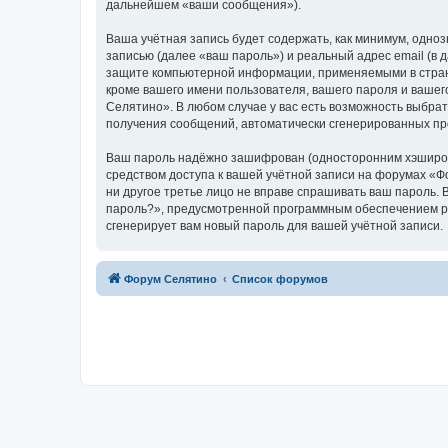
дальнейшем «ваши сообщения»).
Ваша учётная запись будет содержать, как минимум, одн
записью (далее «ваш пароль») и реальный адрес email (в
защите компьютерной информации, применяемыми в стран
кроме вашего имени пользователя, вашего пароля и вашег
Селятино». В любом случае у вас есть возможность выбрат
получения сообщений, автоматически сгенерированных п
Ваш пароль надёжно зашифрован (односторонним хэширован
средством доступа к вашей учётной записи на форумах «Фо
ни другое третье лицо не вправе спрашивать ваш пароль. 
пароль?», предусмотренной программным обеспечением ph
сгенерирует вам новый пароль для вашей учётной записи.
Форум Селятино
Список форумов