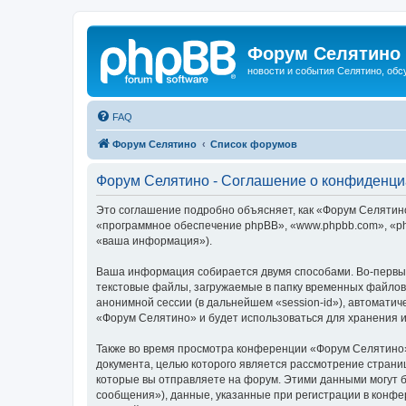
Форум Селятино
новости и события Селятино, об
FAQ
Форум Селятино
Список форумов
Форум Селятино - Соглашение о конфиденци
Это соглашение подробно объясняет, как «Форум Селятино»
«программное обеспечение phpBB», «www.phpbb.com», «ph
«ваша информация»).
Ваша информация собирается двумя способами. Во-первы
текстовые файлы, загружаемые в папку временных файлов 
анонимной сессии (в дальнейшем «session-id»), автомати
«Форум Селятино» и будет использоваться для хранения 
Также во время просмотра конференции «Форум Селятино»
документа, целью которого является рассмотрение стран
которые вы отправляете на форум. Этими данными могут 
сообщения»), данные, указанные при регистрации в конфе