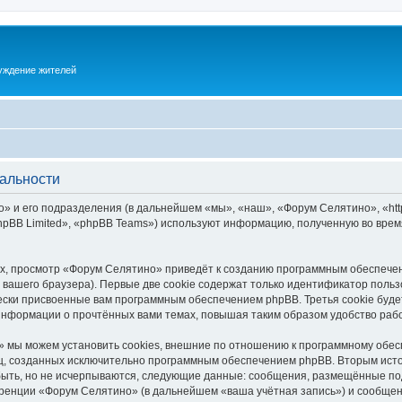
суждение жителей
альности
 и его подразделения (в дальнейшем «мы», «наш», «Форум Селятино», «https:
pBB Limited», «phpBB Teams») используют информацию, полученную во врем
х, просмотр «Форум Селятино» приведёт к созданию программным обеспечен
вашего браузера). Первые две cookie содержат только идентификатор польз
чески присвоенные вам программным обеспечением phpBB. Третья cookie буд
информации о прочтённых вами темах, повышая таким образом удобство раб
 мы можем установить cookies, внешние по отношению к программному обесп
иц, созданных исключительно программным обеспечением phpBB. Вторым ис
быть, но не исчерпываются, следующие данные: сообщения, размещённые по
ренции «Форум Селятино» (в дальнейшем «ваша учётная запись») и сообщени