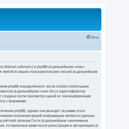
Вход
//infosel.ru/forum») и phpBB (в дальнейшем «они»,
я любой из ваших пользовательских сессий (в дальнейшем
ием phpBB определённого числа cookies (небольшие
ователя (в дальнейшем «user-id») и идентификатор
ет создана после просмотра одной из тем конференции
оты с форумами.
ечению phpBB, однако они выходят за рамки этого
точником получения вашей информации являются данные,
д учётной записью Гостя (в дальнейшем «анонимные
я, оставленные вами после регистрации и авторизации (в