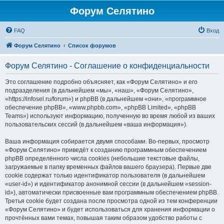
Форум Селятино
FAQ
Вход
Форум Селятино
Список форумов
Форум Селятино - Соглашение о конфиденциальности
Это соглашение подробно объясняет, как «Форум Селятино» и его
подразделения (в дальнейшем «мы», «наш», «Форум Селятино»,
«https://infosel.ru/forum») и phpBB (в дальнейшем «они», «программное
обеспечение phpBB», «www.phpbb.com», «phpBB Limited», «phpBB
Teams») используют информацию, полученную во время любой из ваших
пользовательских сессий (в дальнейшем «ваша информация»).
Ваша информация собирается двумя способами. Во-первых, просмотр
«Форум Селятино» приведёт к созданию программным обеспечением
phpBB определённого числа cookies (небольшие текстовые файлы,
загружаемые в папку временных файлов вашего браузера). Первые две
cookie содержат только идентификатор пользователя (в дальнейшем
«user-id») и идентификатор анонимной сессии (в дальнейшем «session-
id»), автоматически присвоенные вам программным обеспечением phpBB.
Третья cookie будет создана после просмотра одной из тем конференции
«Форум Селятино» и будет использоваться для хранения информации о
прочтённых вами темах, повышая таким образом удобство работы с