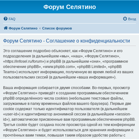
Форум Селятино
FAQ
Вход
Форум Селятино
Список форумов
Форум Селятино - Соглашение о конфиденциальности
Это соглашение подробно объясняет, как «Форум Селятино» и его
подразделения (в дальнейшем «мы», «наш», «Форум Селятино»,
«https://infosel.ru/forum») и phpBB (в дальнейшем «они», «программное
обеспечение phpBB», «www.phpbb.com», «phpBB Limited», «phpBB
Teams») используют информацию, полученную во время любой из ваших
пользовательских сессий (в дальнейшем «ваша информация»).
Ваша информация собирается двумя способами. Во-первых, просмотр
«Форум Селятино» приведёт к созданию программным обеспечением
phpBB определённого числа cookies (небольшие текстовые файлы,
загружаемые в папку временных файлов вашего браузера). Первые две
cookie содержат только идентификатор пользователя (в дальнейшем
«user-id») и идентификатор анонимной сессии (в дальнейшем «session-
id»), автоматически присвоенные вам программным обеспечением phpBB.
Третья cookie будет создана после просмотра одной из тем конференции
«Форум Селятино» и будет использоваться для хранения информации о
прочтённых вами темах, повышая таким образом удобство работы с