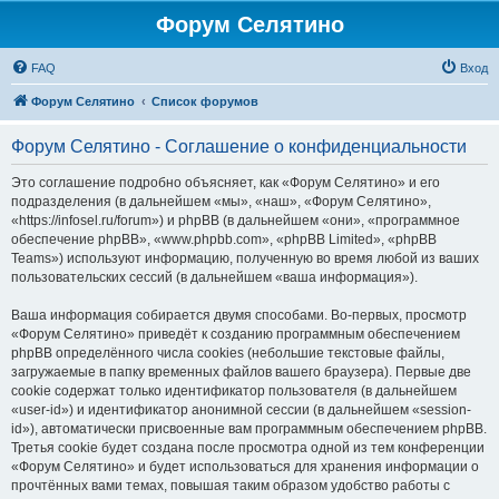
Форум Селятино
FAQ
Вход
Форум Селятино
Список форумов
Форум Селятино - Соглашение о конфиденциальности
Это соглашение подробно объясняет, как «Форум Селятино» и его
подразделения (в дальнейшем «мы», «наш», «Форум Селятино»,
«https://infosel.ru/forum») и phpBB (в дальнейшем «они», «программное
обеспечение phpBB», «www.phpbb.com», «phpBB Limited», «phpBB
Teams») используют информацию, полученную во время любой из ваших
пользовательских сессий (в дальнейшем «ваша информация»).
Ваша информация собирается двумя способами. Во-первых, просмотр
«Форум Селятино» приведёт к созданию программным обеспечением
phpBB определённого числа cookies (небольшие текстовые файлы,
загружаемые в папку временных файлов вашего браузера). Первые две
cookie содержат только идентификатор пользователя (в дальнейшем
«user-id») и идентификатор анонимной сессии (в дальнейшем «session-
id»), автоматически присвоенные вам программным обеспечением phpBB.
Третья cookie будет создана после просмотра одной из тем конференции
«Форум Селятино» и будет использоваться для хранения информации о
прочтённых вами темах, повышая таким образом удобство работы с