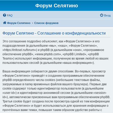
Форум Селятино
FAQ
Вход
Форум Селятино
Список форумов
Форум Селятино - Соглашение о конфиденциальности
Это соглашение подробно объясняет, как «Форум Селятино» и его
подразделения (в дальнейшем «мы», «наш», «Форум Селятино»,
«https://infosel.ru/forum») и phpBB (в дальнейшем «они», «программное
обеспечение phpBB», «www.phpbb.com», «phpBB Limited», «phpBB
Teams») используют информацию, полученную во время любой из ваших
пользовательских сессий (в дальнейшем «ваша информация»).
Ваша информация собирается двумя способами. Во-первых, просмотр
«Форум Селятино» приведёт к созданию программным обеспечением
phpBB определённого числа cookies (небольшие текстовые файлы,
загружаемые в папку временных файлов вашего браузера). Первые две
cookie содержат только идентификатор пользователя (в дальнейшем
«user-id») и идентификатор анонимной сессии (в дальнейшем «session-
id»), автоматически присвоенные вам программным обеспечением phpBB.
Третья cookie будет создана после просмотра одной из тем конференции
«Форум Селятино» и будет использоваться для хранения информации о
прочтённых вами темах, повышая таким образом удобство работы с