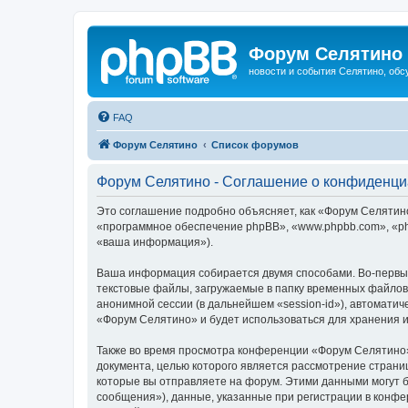
Форум Селятино
новости и события Селятино, об
FAQ
Форум Селятино
Список форумов
Форум Селятино - Соглашение о конфиденци
Это соглашение подробно объясняет, как «Форум Селятино»
«программное обеспечение phpBB», «www.phpbb.com», «ph
«ваша информация»).
Ваша информация собирается двумя способами. Во-первы
текстовые файлы, загружаемые в папку временных файлов 
анонимной сессии (в дальнейшем «session-id»), автомати
«Форум Селятино» и будет использоваться для хранения 
Также во время просмотра конференции «Форум Селятино»
документа, целью которого является рассмотрение стран
которые вы отправляете на форум. Этими данными могут 
сообщения»), данные, указанные при регистрации в конфе