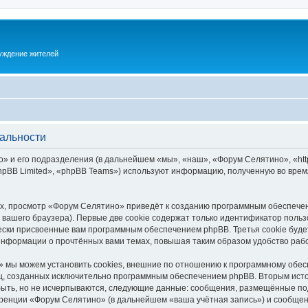
суждение жителей
альности
 и его подразделения (в дальнейшем «мы», «наш», «Форум Селятино», «https:
pBB Limited», «phpBB Teams») используют информацию, полученную во врем
х, просмотр «Форум Селятино» приведёт к созданию программным обеспечен
вашего браузера). Первые две cookie содержат только идентификатор польз
чески присвоенные вам программным обеспечением phpBB. Третья cookie буд
информации о прочтённых вами темах, повышая таким образом удобство раб
 мы можем установить cookies, внешние по отношению к программному обесп
иц, созданных исключительно программным обеспечением phpBB. Вторым ис
быть, но не исчерпываются, следующие данные: сообщения, размещённые по
ренции «Форум Селятино» (в дальнейшем «ваша учётная запись») и сообщени