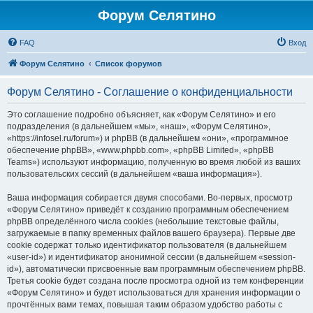
Форум Селятино
FAQ
Вход
Форум Селятино
Список форумов
Форум Селятино - Соглашение о конфиденциальности
Это соглашение подробно объясняет, как «Форум Селятино» и его
подразделения (в дальнейшем «мы», «наш», «Форум Селятино»,
«https://infosel.ru/forum») и phpBB (в дальнейшем «они», «программное
обеспечение phpBB», «www.phpbb.com», «phpBB Limited», «phpBB
Teams») используют информацию, полученную во время любой из ваших
пользовательских сессий (в дальнейшем «ваша информация»).
Ваша информация собирается двумя способами. Во-первых, просмотр
«Форум Селятино» приведёт к созданию программным обеспечением
phpBB определённого числа cookies (небольшие текстовые файлы,
загружаемые в папку временных файлов вашего браузера). Первые две
cookie содержат только идентификатор пользователя (в дальнейшем
«user-id») и идентификатор анонимной сессии (в дальнейшем «session-
id»), автоматически присвоенные вам программным обеспечением phpBB.
Третья cookie будет создана после просмотра одной из тем конференции
«Форум Селятино» и будет использоваться для хранения информации о
прочтённых вами темах, повышая таким образом удобство работы с