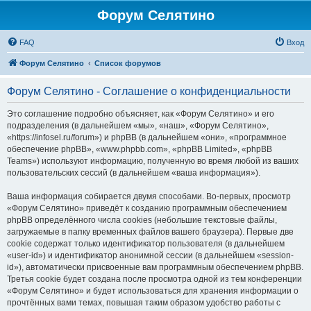
Форум Селятино
FAQ
Вход
Форум Селятино
Список форумов
Форум Селятино - Соглашение о конфиденциальности
Это соглашение подробно объясняет, как «Форум Селятино» и его
подразделения (в дальнейшем «мы», «наш», «Форум Селятино»,
«https://infosel.ru/forum») и phpBB (в дальнейшем «они», «программное
обеспечение phpBB», «www.phpbb.com», «phpBB Limited», «phpBB
Teams») используют информацию, полученную во время любой из ваших
пользовательских сессий (в дальнейшем «ваша информация»).
Ваша информация собирается двумя способами. Во-первых, просмотр
«Форум Селятино» приведёт к созданию программным обеспечением
phpBB определённого числа cookies (небольшие текстовые файлы,
загружаемые в папку временных файлов вашего браузера). Первые две
cookie содержат только идентификатор пользователя (в дальнейшем
«user-id») и идентификатор анонимной сессии (в дальнейшем «session-
id»), автоматически присвоенные вам программным обеспечением phpBB.
Третья cookie будет создана после просмотра одной из тем конференции
«Форум Селятино» и будет использоваться для хранения информации о
прочтённых вами темах, повышая таким образом удобство работы с