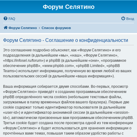
Форум Селятино
FAQ
Вход
Форум Селятино
Список форумов
Форум Селятино - Соглашение о конфиденциальности
Это соглашение подробно объясняет, как «Форум Селятино» и его
подразделения (в дальнейшем «мы», «наш», «Форум Селятино»,
«https://infosel.ru/forum») и phpBB (в дальнейшем «они», «программное
обеспечение phpBB», «www.phpbb.com», «phpBB Limited», «phpBB
Teams») используют информацию, полученную во время любой из ваших
пользовательских сессий (в дальнейшем «ваша информация»).
Ваша информация собирается двумя способами. Во-первых, просмотр
«Форум Селятино» приведёт к созданию программным обеспечением
phpBB определённого числа cookies (небольшие текстовые файлы,
загружаемые в папку временных файлов вашего браузера). Первые две
cookie содержат только идентификатор пользователя (в дальнейшем
«user-id») и идентификатор анонимной сессии (в дальнейшем «session-
id»), автоматически присвоенные вам программным обеспечением phpBB.
Третья cookie будет создана после просмотра одной из тем конференции
«Форум Селятино» и будет использоваться для хранения информации о
прочтённых вами темах, повышая таким образом удобство работы с