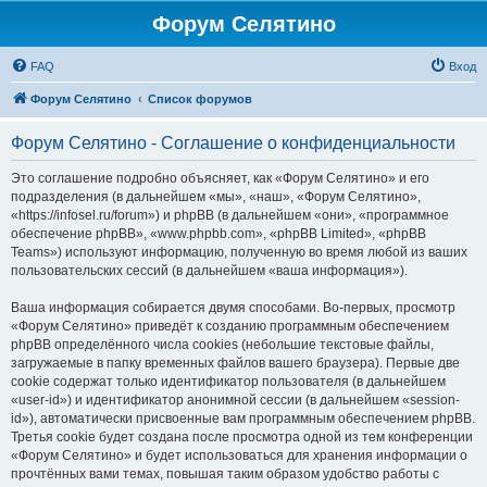
Форум Селятино
FAQ
Вход
Форум Селятино
Список форумов
Форум Селятино - Соглашение о конфиденциальности
Это соглашение подробно объясняет, как «Форум Селятино» и его
подразделения (в дальнейшем «мы», «наш», «Форум Селятино»,
«https://infosel.ru/forum») и phpBB (в дальнейшем «они», «программное
обеспечение phpBB», «www.phpbb.com», «phpBB Limited», «phpBB
Teams») используют информацию, полученную во время любой из ваших
пользовательских сессий (в дальнейшем «ваша информация»).
Ваша информация собирается двумя способами. Во-первых, просмотр
«Форум Селятино» приведёт к созданию программным обеспечением
phpBB определённого числа cookies (небольшие текстовые файлы,
загружаемые в папку временных файлов вашего браузера). Первые две
cookie содержат только идентификатор пользователя (в дальнейшем
«user-id») и идентификатор анонимной сессии (в дальнейшем «session-
id»), автоматически присвоенные вам программным обеспечением phpBB.
Третья cookie будет создана после просмотра одной из тем конференции
«Форум Селятино» и будет использоваться для хранения информации о
прочтённых вами темах, повышая таким образом удобство работы с